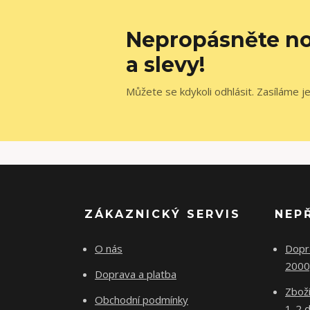
Nepropásněte no
a slevy!
Můžete se kdykoli odhlásit. Zasíláme j
ZÁKAZNICKÝ SERVIS
NEP
O nás
Dopr
2000
Doprava a platba
Zboží
Obchodní podmínky
1-2 d