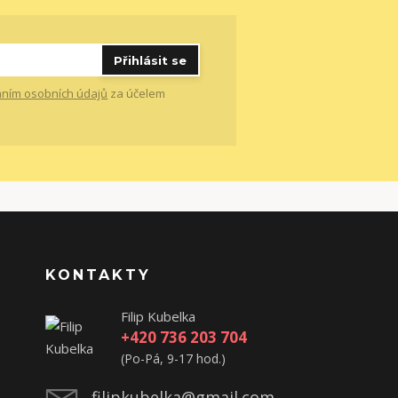
Přihlásit se
ním osobních údajů
za účelem
KONTAKTY
Filip Kubelka
+420 736 203 704
(Po-Pá, 9-17 hod.)
filipkubelka@gmail.com