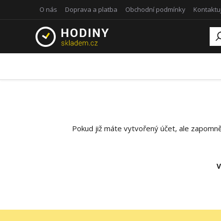
O nás
Doprava a platba
Obchodní podmínky
Kontaktu
Pokud již máte vytvořený účet, ale zapomněli
V