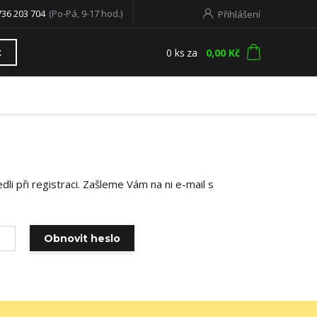
736 203 704
(Po-Pá, 9-17 hod.)
Přihlášení
0
ks
za
0,00 Kč
t
li při registraci. Zašleme Vám na ni e-mail s
Obnovit heslo