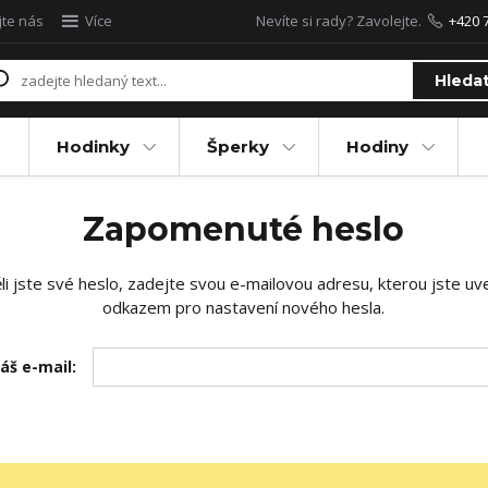
jte nás
Více
Nevíte si rady? Zavolejte.
+420 
Hleda
Hodinky
Šperky
Hodiny
Zapomenuté heslo
 jste své heslo, zadejte svou e-mailovou adresu, kterou jste uved
odkazem pro nastavení nového hesla.
áš e-mail: