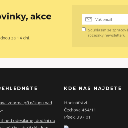
vinky, akce
Souhlasím se
zpracová
rozesílky newsletteru.
ednou za 14 dní.
ŘEHLÉDNĚTE
KDE NÁS NAJDETE
ava zdarma při nákupu nad
Hodinářství
,-
Čechova 454/11
Písek, 397 01
 ihned odesíláme, dodání do
ní, většina zboží skladem