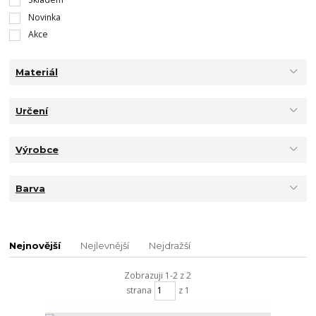
Novinka
Akce
Materiál
Určení
Výrobce
Barva
Nejnovější
Nejlevnější
Nejdražší
Zobrazuji 1-2 z 2
strana
z 1