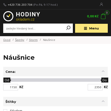
+420 736 203 704
(Po-Pá, 9-17 hod.)
0
0,00 Kč
Menu
Úvod
Šperky
Storm
Náušnice
Náušnice
Cena:
Od
Do
Kč
Kč
Štítky
Skladem