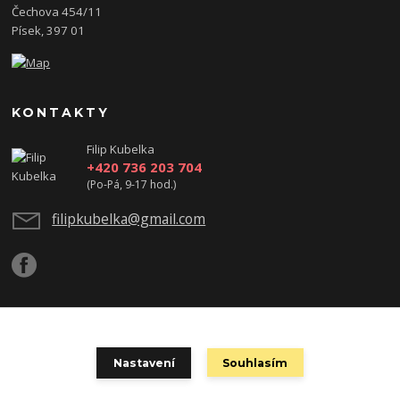
Čechova 454/11
Písek, 397 01
KONTAKTY
Filip Kubelka
+420 736 203 704
(Po-Pá, 9-17 hod.)
filipkubelka@gmail.com
Podle zákona o evidenci tržeb je prodávající povinen vystavit kupujícímu
Nastavení
Souhlasím
účtenku. Zároveň je povinen zaevidovat přijatou tržbu u správce daně online;
v případě technického výpadku pak nejpozději do 48 hodin.