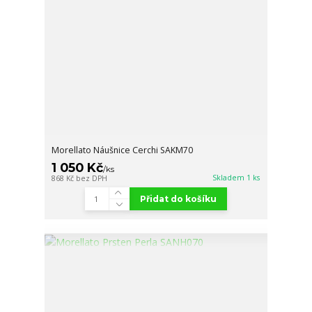
Morellato Náušnice Cerchi SAKM70
1 050 Kč
/
ks
Skladem 1 ks
868 Kč
bez DPH
Přidat do košíku