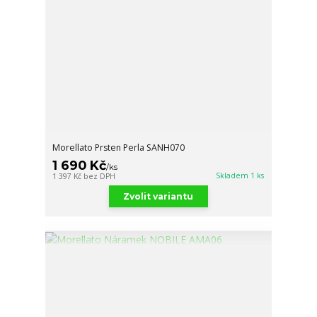
Morellato Prsten Perla SANH070
1 690 Kč
/
ks
Skladem 1 ks
1 397 Kč
bez DPH
Zvolit variantu