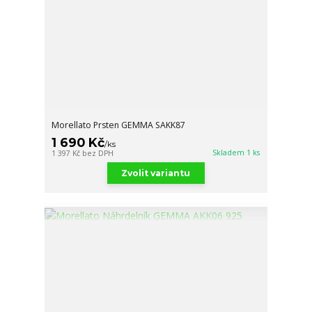
Morellato Prsten GEMMA SAKK87
1 690 Kč
/
ks
Skladem 1 ks
1 397 Kč
bez DPH
Zvolit variantu