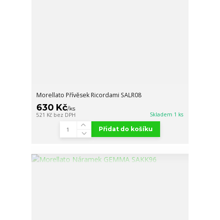
Morellato Přívěsek Ricordami SALR08
630 Kč
/
ks
Skladem 1 ks
521 Kč
bez DPH
Přidat do košíku