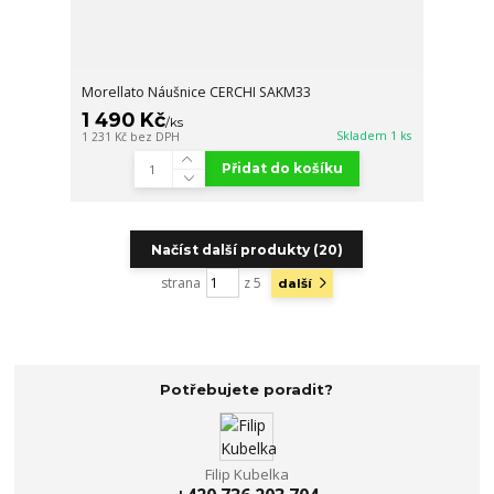
Morellato Náušnice CERCHI SAKM33
1 490 Kč
/
ks
Skladem 1 ks
1 231 Kč
bez DPH
Přidat do košíku
Načíst další produkty (20)
strana
z 5
další
Potřebujete poradit?
Filip Kubelka