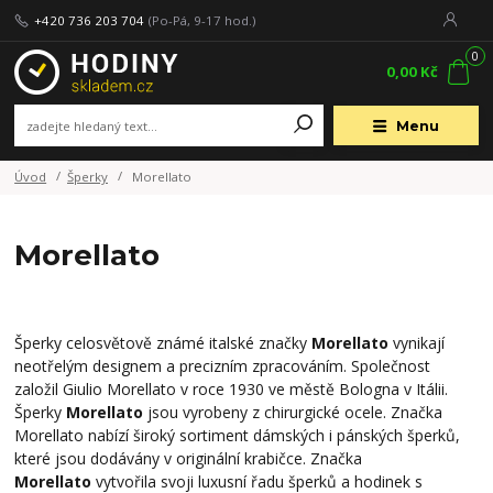
+420 736 203 704
(Po-Pá, 9-17 hod.)
0
0,00 Kč
Menu
Úvod
Šperky
Morellato
Morellato
Šperky celosvětově známé italské značky
Morellato
vynikají
neotřelým designem a precizním zpracováním. Společnost
založil Giulio Morellato v roce 1930 ve městě Bologna v Itálii.
Šperky
Morellato
jsou vyrobeny z chirurgické ocele. Značka
Morellato nabízí široký sortiment dámských i pánských šperků,
které jsou dodávány v originální krabičce. Značka
Morellato
vytvořila svoji luxusní řadu šperků a hodinek s