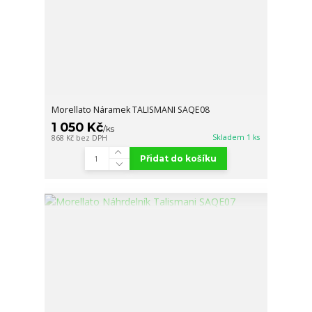
Morellato Náramek TALISMANI SAQE08
1 050 Kč
/
ks
Skladem 1 ks
868 Kč
bez DPH
Přidat do košíku