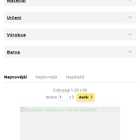
Materiál
Určení
Výrobce
Barva
Nejnovější
Nejlevnější
Nejdražší
Zobrazuji 1-20 z 93
strana
z 5
další