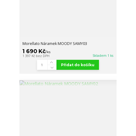
Morellato Náramek MOODY SAMY03
1 690 Kč
/
ks
Skladem 1 ks
1 397 Kč
bez DPH
Přidat do košíku