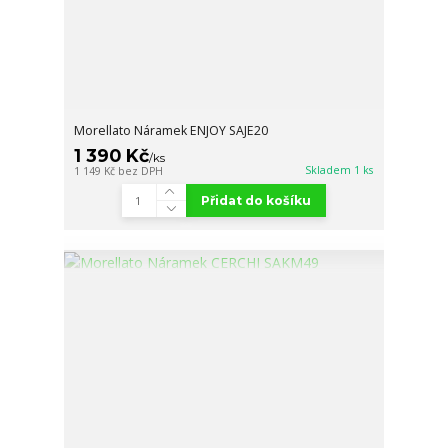
Morellato Náramek ENJOY SAJE20
1 390 Kč
/
ks
Skladem 1 ks
1 149 Kč
bez DPH
Přidat do košíku