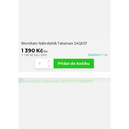
Morellato Náhrdelník Talismani SAQE07
1 390 Kč
/
ks
Skladem 1 ks
1 149 Kč
bez DPH
Přidat do košíku