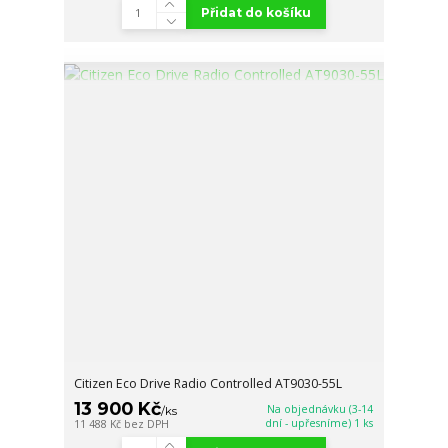
Přidat do košíku
Citizen Eco Drive Radio Controlled AT9030-55L
13 900 Kč
Na objednávku (3-14
/
ks
dní - upřesníme) 1 ks
11 488 Kč
bez DPH