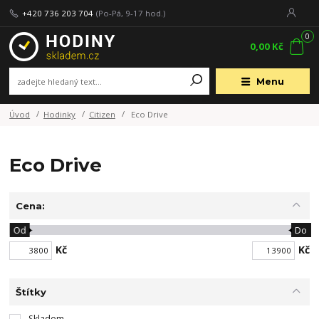
+420 736 203 704
(Po-Pá, 9-17 hod.)
0
0,00 Kč
Menu
Úvod
Hodinky
Citizen
Eco Drive
Eco Drive
Cena:
Od
Do
Kč
Kč
Štítky
Skladem