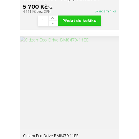
5 700 Kč
/
ks
Skladem 1 ks
4 711 Kč
bez DPH
Přidat do košíku
Citizen Eco Drive BM8470-11EE