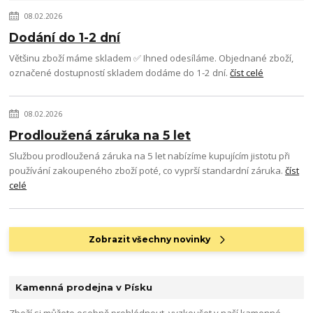
08.02.2026
Dodání do 1-2 dní
Většinu zboží máme skladem ✅ Ihned odesíláme. Objednané zboží,
označené dostupností skladem dodáme do 1-2 dní.
číst celé
08.02.2026
Prodloužená záruka na 5 let
Službou prodloužená záruka na 5 let nabízíme kupujícím jistotu při
používání zakoupeného zboží poté, co vyprší standardní záruka.
číst
celé
Zobrazit všechny novinky
Kamenná prodejna v Písku
Zboží si můžete osobně prohlédnout, vyzkoušet v naší kamenné