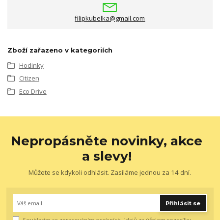
filipkubelka@gmail.com
Zboží zařazeno v kategoriích
Hodinky
Citizen
Eco Drive
Nepropásněte novinky, akce
a slevy!
Můžete se kdykoli odhlásit. Zasíláme jednou za 14 dní.
Přihlásit se
Souhlasím se
zpracováním osobních údajů
za účelem rozesílky