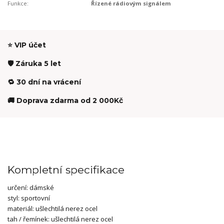
Funkce:
Řízené rádiovým signálem
⭐ VIP účet
🛡️ Záruka 5 let
🔁 30 dní na vrácení
🚚 Doprava zdarma od 2 000Kč
Kompletní specifikace
určení:
dámské
styl:
sportovní
materiál:
ušlechtilá nerez ocel
tah / řemínek: ušlechtilá nerez ocel