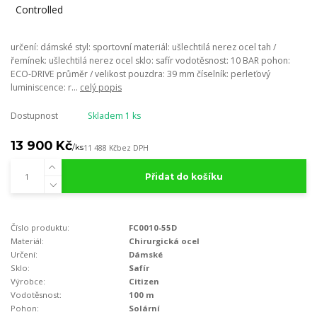
určení: dámské styl: sportovní materiál: ušlechtilá nerez ocel tah /
řemínek: ušlechtilá nerez ocel sklo: safír vodotěsnost: 10 BAR pohon:
ECO-DRIVE průměr / velikost pouzdra: 39 mm číselník: perleťový
luminiscence: r...
celý popis
Dostupnost
Skladem 1 ks
13 900 Kč
/
ks
11 488 Kč
bez DPH
Přidat do košíku
Číslo produktu:
FC0010-55D
Materiál:
Chirurgická ocel
Určení:
Dámské
Sklo:
Safír
Výrobce:
Citizen
Vodotěsnost:
100 m
Pohon:
Solární