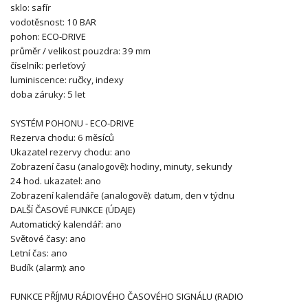
sklo: safír
vodotěsnost: 1
0 BAR
pohon:
ECO-DRIVE
průměr / velikost pouzdra:
39 mm
číselník:
perleťový
luminiscence:
ručky, indexy
doba záruky:
5 let
SYSTÉM POHONU - ECO-DRIVE
Rezerva chodu: 6 měsíců
Ukazatel rezervy chodu: ano
Zobrazení času (analogově): hodiny, minuty, sekundy
24 hod. ukazatel: ano
Zobrazení kalendáře (analogově): datum, den v týdnu
DALŠÍ ČASOVÉ FUNKCE (ÚDAJE)
Automatický kalendář: ano
Světové časy: ano
Letní čas: ano
Budík (alarm): ano
FUNKCE PŘÍJMU RÁDIOVÉHO ČASOVÉHO SIGNÁLU (RADIO