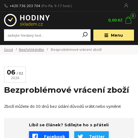
+420 736 203 704
(Po-Pá, 9-17 hod.)
0
0,00 Kč
Menu
Úvod
Nepřehlédněte
Bezproblémové vrácení zboží
06
02
2026
Bezproblémové vrácení zboží
Zboží můžete do 30 dnů bez údání důvodů vrátit nebo vyměnit
Líbil se článek? Sdílejte ho s přáteli
Facebook
Twitter