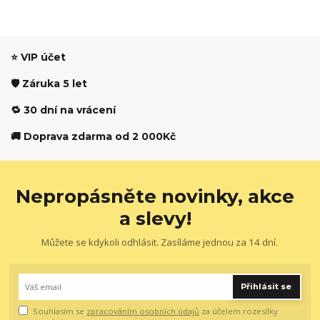
⭐ VIP účet
🛡️ Záruka 5 let
🔁 30 dní na vrácení
🚚 Doprava zdarma od 2 000Kč
Nepropásněte novinky, akce
a slevy!
Můžete se kdykoli odhlásit. Zasíláme jednou za 14 dní.
Přihlásit se
Souhlasím se
zpracováním osobních údajů
za účelem rozesílky