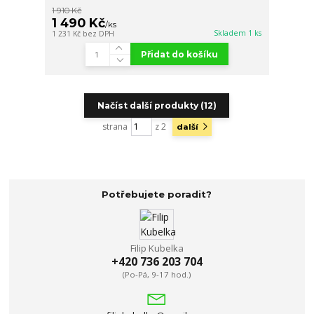
1 910 Kč
1 490 Kč
/
ks
Skladem 1 ks
1 231 Kč
bez DPH
Přidat do košíku
Načíst další produkty (12)
strana
z 2
další
Potřebujete poradit?
Filip Kubelka
+420 736 203 704
(Po-Pá, 9-17 hod.)