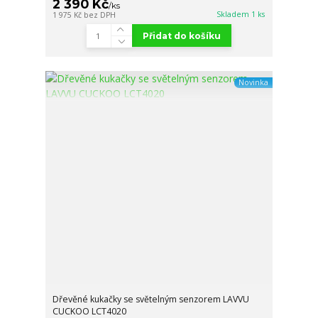
2 390 Kč
/
ks
Skladem 1 ks
1 975 Kč
bez DPH
Přidat do košíku
Novinka
Dřevěné kukačky se světelným senzorem LAVVU
CUCKOO LCT4020