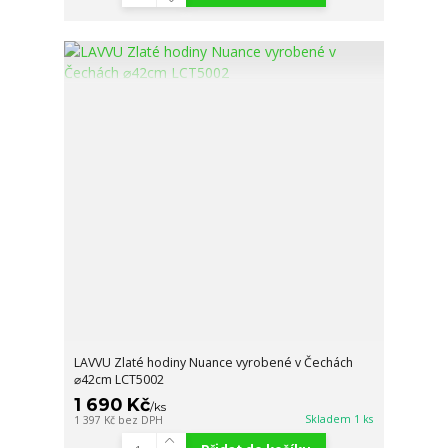
LAVVU Zlaté hodiny Nuance vyrobené v Čechách
⌀42cm LCT5002
1 690 Kč
/
ks
Skladem 1 ks
1 397 Kč
bez DPH