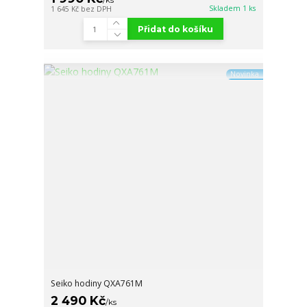
Skladem 1 ks
1 645 Kč
bez DPH
Přidat do košíku
Novinka
Seiko hodiny QXA761M
2 490 Kč
/
ks