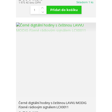
Skladem 1 ks
1 975 Kč
bez DPH
Přidat do košíku
Černé digitální hodiny s češtinou LAVVU MODIG
řízené rádiovým signálem LCX0011