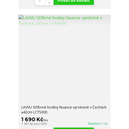
Přidat do košíku
LAVVU Stříbrné hodiny Nuance vyrobené v Čechách
⌀42cm LCT5000
1 690 Kč
/
ks
Skladem 1 ks
1 397 Kč
bez DPH