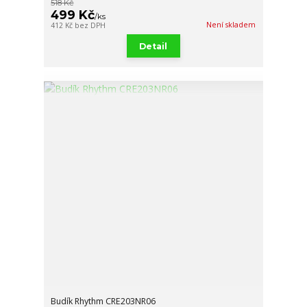
518 Kč
499 Kč
/
ks
Není skladem
412 Kč
bez DPH
Detail
Budík Rhythm CRE203NR06