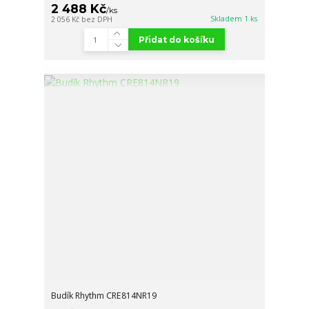
2 488 Kč
/
ks
Skladem 1 ks
2 056 Kč
bez DPH
Přidat do košíku
Budík Rhythm CRE814NR19