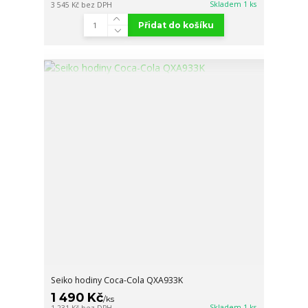
Skladem 1 ks
3 545 Kč
bez DPH
Přidat do košíku
Seiko hodiny Coca-Cola QXA933K
1 490 Kč
/
ks
Skladem 1 ks