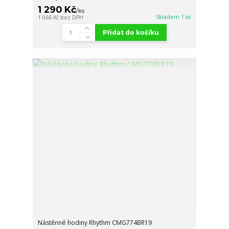
1 290 Kč
/
ks
Skladem 1 ks
1 066 Kč
bez DPH
Přidat do košíku
Nástěnné hodiny Rhythm CMG774BR19