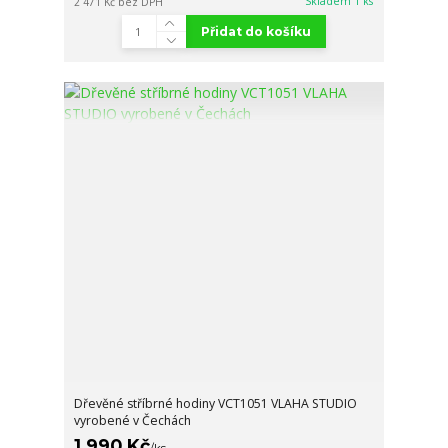
Skladem 1 ks
2 471 Kč
bez DPH
Přidat do košíku
Dřevěné stříbrné hodiny VCT1051 VLAHA STUDIO
vyrobené v Čechách
1 990 Kč
/
ks