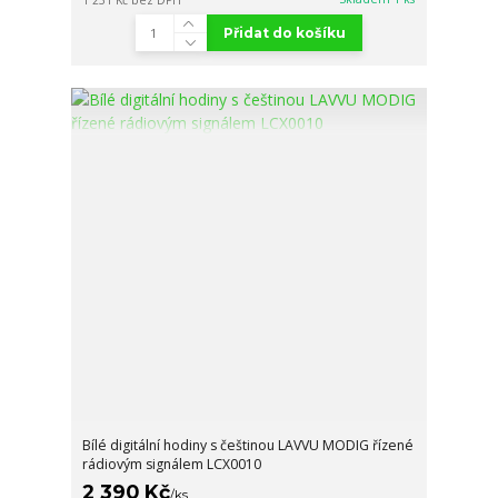
1 231 Kč
bez DPH
Přidat do košíku
Bílé digitální hodiny s češtinou LAVVU MODIG řízené
rádiovým signálem LCX0010
2 390 Kč
/
ks