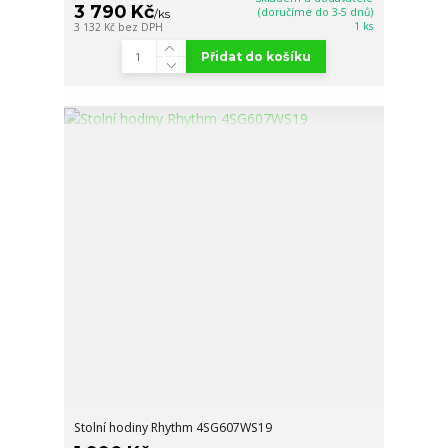
3 790 Kč
(doručíme do 3-5 dnů)
/
ks
1 ks
3 132 Kč
bez DPH
Přidat do košíku
Stolní hodiny Rhythm 4SG607WS19