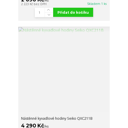
/
ks
Skladem 1 ks
2 223 Kč
bez DPH
Přidat do košíku
Nástěnné kyvadlové hodiny Seiko QXC211B
4 290 Kč
/
ks