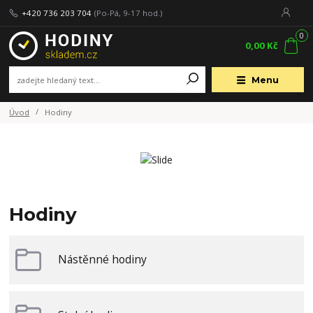
+420 736 203 704
(Po-Pá, 9-17 hod.)
0
0,00 Kč
Menu
Úvod
Hodiny
Hodiny
Nástěnné hodiny