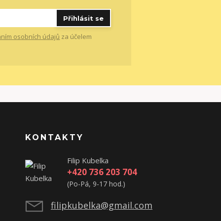
Přihlásit se
ním osobních údajů
za účelem
KONTAKTY
Filip Kubelka
+420 736 203 704
(Po-Pá, 9-17 hod.)
filipkubelka@gmail.com