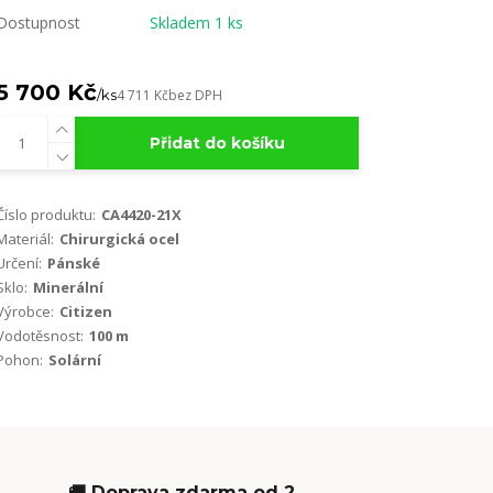
Dostupnost
Skladem 1 ks
5 700 Kč
/
ks
4 711 Kč
bez DPH
Přidat do košíku
Číslo produktu:
CA4420-21X
Materiál:
Chirurgická ocel
Určení:
Pánské
Sklo:
Minerální
Výrobce:
Citizen
Vodotěsnost:
100 m
Pohon:
Solární
🚚 Doprava zdarma od 2