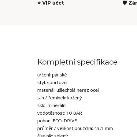
⭐ VIP účet
🛡️ Zá
Kompletní specifikace
určení:
pánské
styl:
sportovní
materiál:
ušlechtilá nerez ocel
tah / řemínek:
kožený
sklo:
minerální
vodotěsnost:
10 BAR
pohon:
ECO-DRIVE
průměr / velikost pouzdra:
43,1 mm
číselník:
zelený