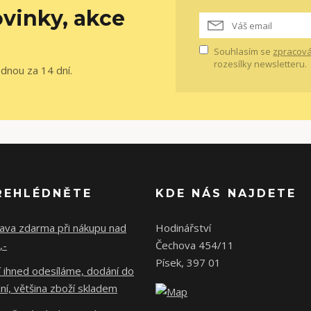
vinky, akce
Souhlasím se
zpracová
rozesílky newsletteru.
ednou za 14 dní.
ŘEHLÉDNĚTE
KDE NÁS NAJDETE
ava zdarma při nákupu nad
Hodinářství
,-
Čechova 454/11
Písek, 397 01
 ihned odesíláme, dodání do
ní, většina zboží skladem