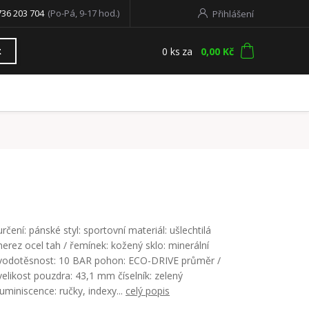
736 203 704
(Po-Pá, 9-17 hod.)
Přihlášení
0
ks
za
0,00 Kč
t
určení: pánské styl: sportovní materiál: ušlechtilá
nerez ocel tah / řemínek: kožený sklo: minerální
vodotěsnost: 10 BAR pohon: ECO-DRIVE průměr /
velikost pouzdra: 43,1 mm číselník: zelený
luminiscence: ručky, indexy...
celý popis