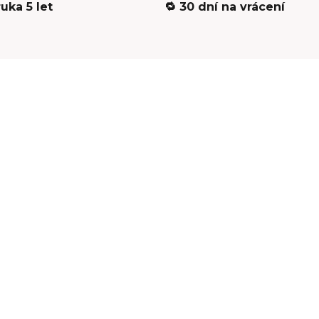
ruka 5 let
🔁 30 dní na vrácení