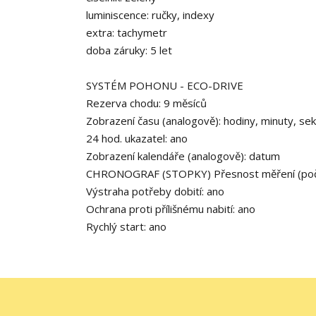
luminiscence:
ručky, indexy
extra:
tachymetr
doba záruky:
5 let
SYSTÉM POHONU - ECO-DRIVE
Rezerva chodu: 9 měsíců
Zobrazení času (analogově): hodiny, minuty, se
24 hod. ukazatel: ano
Zobrazení kalendáře (analogově): datum
CHRONOGRAF (STOPKY)
Přesnost měření (poč
Výstraha potřeby dobití: ano
Ochrana proti přílišnému nabití: ano
Rychlý start: ano