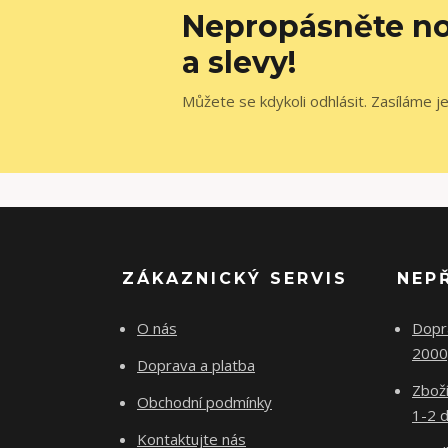
Nepropásněte no
a slevy!
Můžete se kdykoli odhlásit. Zasíláme j
ZÁKAZNICKÝ SERVIS
NEP
O nás
Dopr
2000
Doprava a platba
Zboží
Obchodní podmínky
1-2 d
Kontaktujte nás