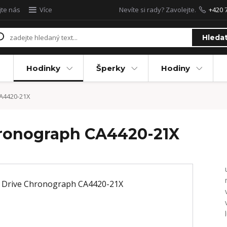
jte nás
Více
Nevíte si rady? Zavolejte.
+420 
Hleda
Hodinky
Šperky
Hodiny
CA4420-21X
hronograph CA4420-21X