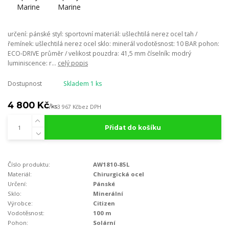
určení: pánské styl: sportovní materiál: ušlechtilá nerez ocel tah /
řemínek: ušlechtilá nerez ocel sklo: minerál vodotěsnost: 10 BAR pohon:
ECO-DRIVE průměr / velikost pouzdra: 41,5 mm číselník: modrý
luminiscence: r...
celý popis
Dostupnost
Skladem 1 ks
4 800 Kč
/
ks
3 967 Kč
bez DPH
Přidat do košíku
Číslo produktu:
AW1810-85L
Materiál:
Chirurgická ocel
Určení:
Pánské
Sklo:
Minerální
Výrobce:
Citizen
Vodotěsnost:
100 m
Pohon:
Solární