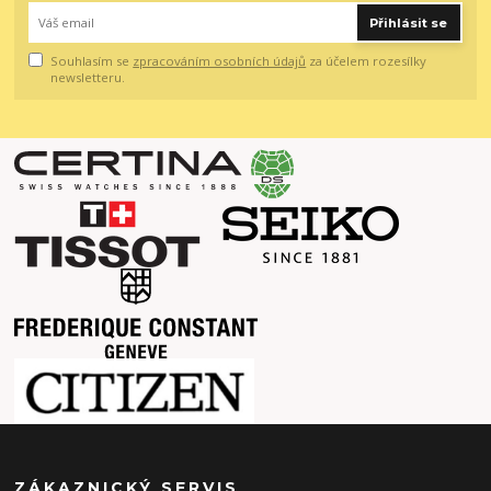
Přihlásit se
Souhlasím se
zpracováním osobních údajů
za účelem rozesílky
newsletteru.
ZÁKAZNICKÝ SERVIS