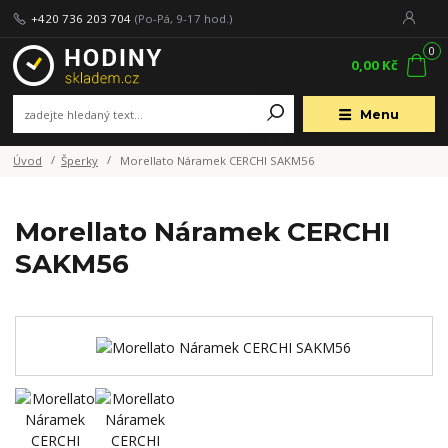
+420 736 203 704
(Po-Pá, 9-17 hod.)
0
0,00 Kč
Menu
Úvod
Šperky
Morellato Náramek CERCHI SAKM56
Morellato Náramek CERCHI
SAKM56