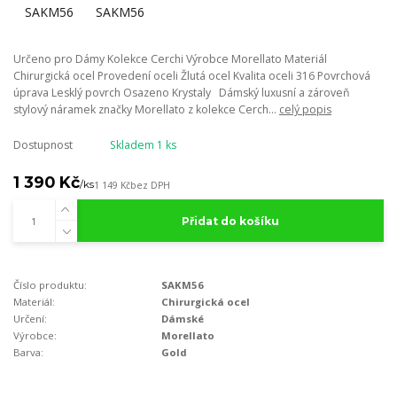
Určeno pro Dámy Kolekce Cerchi Výrobce Morellato Materiál
Chirurgická ocel Provedení oceli Žlutá ocel Kvalita oceli 316 Povrchová
úprava Lesklý povrch Osazeno Krystaly Dámský luxusní a zároveň
stylový náramek značky Morellato z kolekce Cerch...
celý popis
Dostupnost
Skladem 1 ks
1 390 Kč
/
ks
1 149 Kč
bez DPH
Přidat do košíku
Číslo produktu:
SAKM56
Materiál:
Chirurgická ocel
Určení:
Dámské
Výrobce:
Morellato
Barva:
Gold