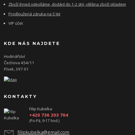
Zboží ihned odesíláme, dodání do 1-2 dní, většina zboží skladem
Prodloužená záruka na 5 let
VIP účet
KDE NÁS NAJDETE
Hodinářství
Čechova 454/11
Písek, 397 01
KONTAKTY
Filip Kubelka
+420 736 203 704
(Po-Pá, 9-17 hod.)
filipkubelka@gmail.com