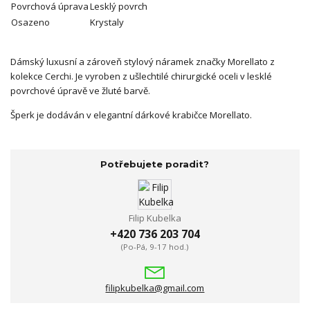
Povrchová úprava
Lesklý povrch
Osazeno
Krystaly
Dámský luxusní a zároveň stylový náramek značky Morellato z
kolekce Cerchi. Je vyroben z ušlechtilé chirurgické oceli v lesklé
povrchové úpravě ve žluté barvě.
Šperk je dodáván v elegantní dárkové krabičce Morellato.
Potřebujete poradit?
Filip Kubelka
+420 736 203 704
(Po-Pá, 9-17 hod.)
filipkubelka@gmail.com