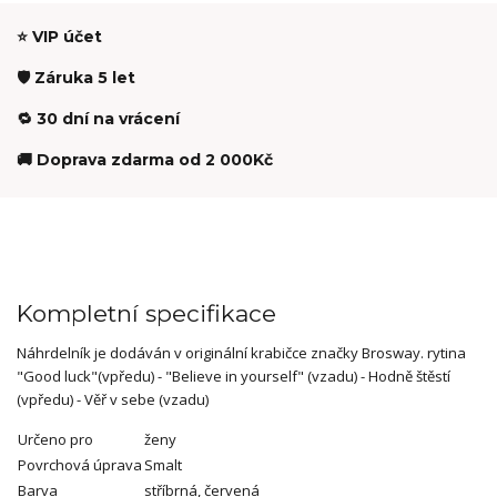
⭐ VIP účet
🛡️ Záruka 5 let
🔁 30 dní na vrácení
🚚 Doprava zdarma od 2 000Kč
Kompletní specifikace
Náhrdelník je dodáván v originální krabičce značky Brosway. rytina
"Good luck"(vpředu) - "Believe in yourself" (vzadu) - Hodně štěstí
(vpředu) - Věř v sebe (vzadu)
Určeno pro
ženy
Povrchová úprava
Smalt
Barva
stříbrná, červená