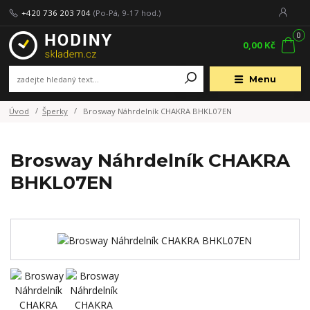
+420 736 203 704
(Po-Pá, 9-17 hod.)
0
0,00 Kč
Menu
Úvod
Šperky
Brosway Náhrdelník CHAKRA BHKL07EN
Brosway Náhrdelník CHAKRA
BHKL07EN