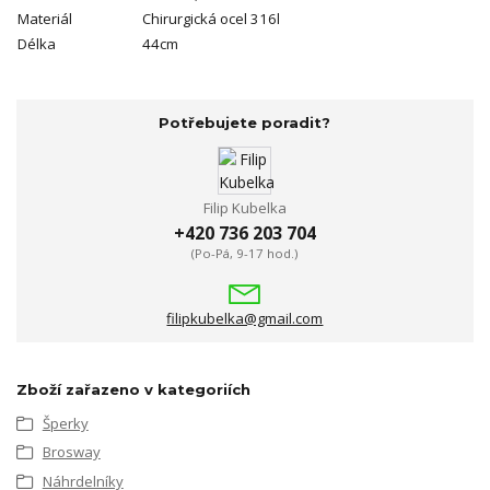
Materiál
Chirurgická ocel 316l
Délka
44cm
Potřebujete poradit?
Filip Kubelka
+420 736 203 704
(Po-Pá, 9-17 hod.)
filipkubelka@gmail.com
Zboží zařazeno v kategoriích
Šperky
Brosway
Náhrdelníky