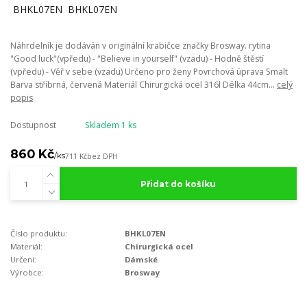
Náhrdelník je dodáván v originální krabičce značky Brosway. rytina
"Good luck"(vpředu) - "Believe in yourself" (vzadu) - Hodně štěstí
(vpředu) - Věř v sebe (vzadu) Určeno pro ženy Povrchová úprava Smalt
Barva stříbrná, červená Materiál Chirurgická ocel 316l Délka 44cm...
celý
popis
Dostupnost
Skladem 1 ks
860 Kč
/
ks
711 Kč
bez DPH
Přidat do košíku
Číslo produktu:
BHKL07EN
Materiál:
Chirurgická ocel
Určení:
Dámské
Výrobce:
Brosway