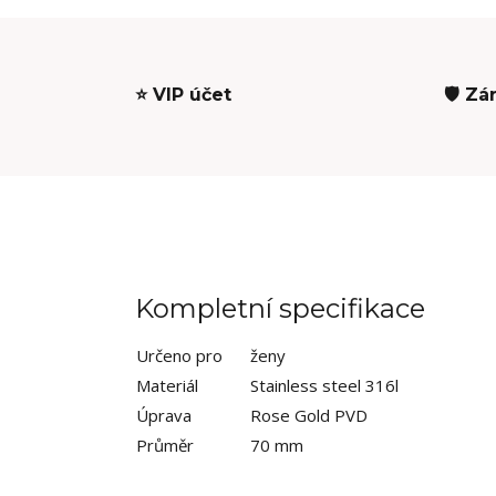
⭐ VIP účet
🛡️ Zá
Kompletní specifikace
Určeno pro
ženy
Materiál
Stainless steel 316l
Úprava
Rose Gold PVD
Průměr
70 mm