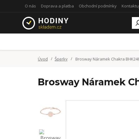
O nás
Doprava a platba
Obchodní podmínky
Kontaktu
Úvod
Šperky
Brosway Náramek Chakra BHK24
Brosway Náramek C