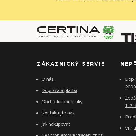
ZÁKAZNICKÝ SERVIS
NEP
O nás
Dopr
2000
Doprava a platba
Zboží
Obchodní podmínky
1-2 d
Kontaktujte nás
Prodl
Jak nakupovat
VIP 
Bezproblémové vrácení zboží