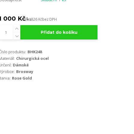
1 000 Kč
/
ks
826 Kč
bez DPH
Přidat do košíku
Číslo produktu:
BHK248
Materiál:
Chirurgická ocel
Určení:
Dámské
Výrobce:
Brosway
Barva:
Rose Gold