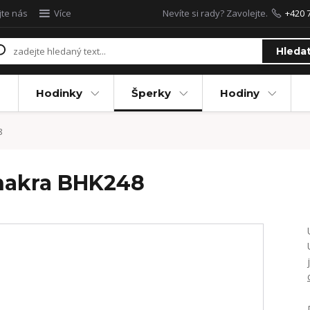
jte nás
Více
Nevíte si rady? Zavolejte.
+420 
Hleda
Hodinky
Šperky
Hodiny
8
hakra BHK248