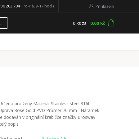
736 203 704
(Po-Pá, 9-17 hod.)
Přihlášení
0
ks
za
0,00 Kč
t
Určeno pro ženy Materiál Stainless steel 316l
Úprava Rose Gold PVD Průměr 70 mm Náramek
je dodáván v originální krabičce značky Brosway
celý popis
Dostupnost
Skladem 1 ks