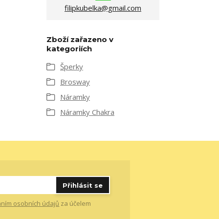
filipkubelka@gmail.com
Zboží zařazeno v
kategoriích
Šperky
Brosway
Náramky
Náramky Chakra
Přihlásit se
ním osobních údajů
za účelem