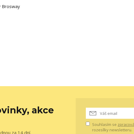
ky Brosway
vinky, akce
Souhlasím se
zpracová
rozesílky newsletteru.
ednou za 14 dní.