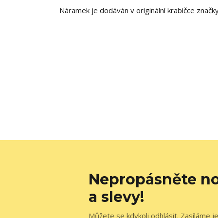
Náramek je dodáván v originální krabičce znač
Nepropásněte no
a slevy!
Můžete se kdykoli odhlásit. Zasíláme j