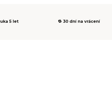
ruka 5 let
🔁 30 dní na vrácení