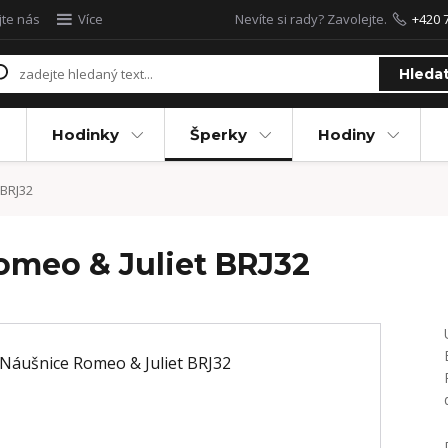
jte nás
Více
Nevíte si rady? Zavolejte.
+420 
Hleda
Hodinky
Šperky
Hodiny
 BRJ32
omeo & Juliet BRJ32