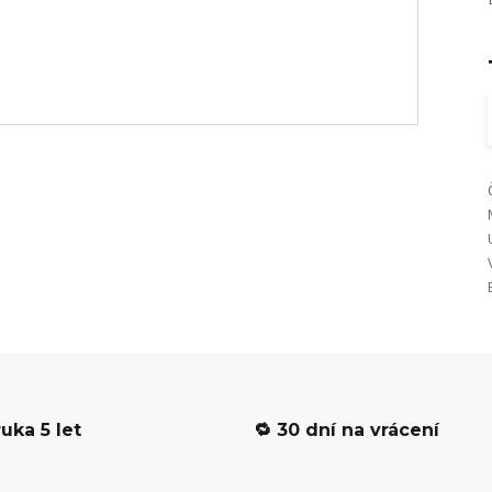
ruka 5 let
🔁 30 dní na vrácení