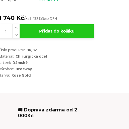
1 740 Kč
/
ks
1 438 Kč
bez DPH
Přidat do košíku
Číslo produktu:
BRJ32
Materiál:
Chirurgická ocel
Určení:
Dámské
Výrobce:
Brosway
Barva:
Rose Gold
🚚 Doprava zdarma od 2
000Kč