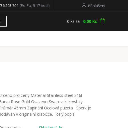
736 203 704
(Po-Pá, 9-17 hod.)
Přihlášení
0
ks
za
0,00 Kč
t
Určeno pro ženy Materiál Stainless steel 316l
Barva Rose Gold Osazeno Swarovski krystaly
Průměr 45mm Zapínání Ocelová puzeta Šperk je
dodáván v originální krabičce.
celý popis
Dostupnost
Skladem 1 ks