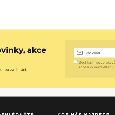
vinky, akce
Souhlasím se
zpracová
rozesílky newsletteru.
ednou za 14 dní.
ŘEHLÉDNĚTE
KDE NÁS NAJDETE