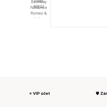
⭐ VIP účet
🛡️ Zá