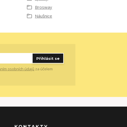
Brosway
Náušnice
Přihlásit se
ním osobních údajů
za účelem
KONTAKTY