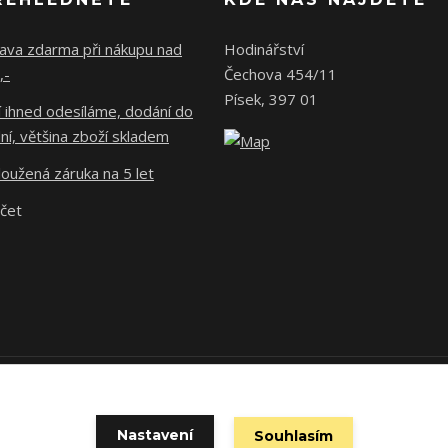
ava zdarma při nákupu nad
Hodinářství
,-
Čechova 454/11
Písek, 397 01
 ihned odesíláme, dodání do
ní, většina zboží skladem
oužená záruka na 5 let
účet
 povinen vystavit kupujícímu účtenku. Zároveň je povinen zaevidovat př
technického výpadku pak nejpozději do 48 hodin.
Nastavení
Souhlasím