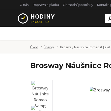
O nás
Doprava a platba
Obchodní podmínky
Kontaktu
Úvod
Šperky
Brosway Náušnice Romeo & Juliet
Brosway Náušnice R