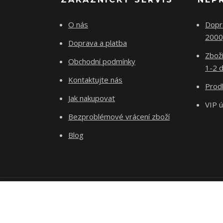
O nás
Dopr
2000
Doprava a platba
Zboží
Obchodní podmínky
1-2 d
Kontaktujte nás
Prodl
Jak nakupovat
VIP 
Bezproblémové vrácení zboží
Blog
Podle zákona o evidenci tržeb je prodávající