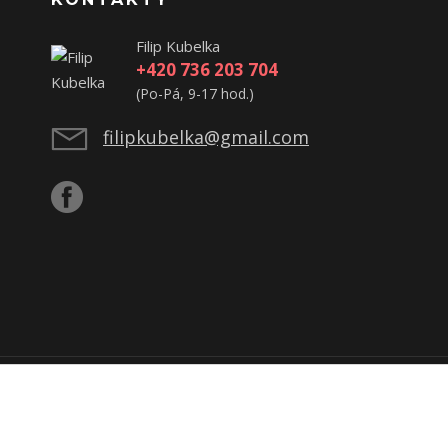
Filip Kubelka
+420 736 203 704
(Po-Pá, 9-17 hod.)
filipkubelka@gmail.com
ijatou tržbu u správce daně online; v případě