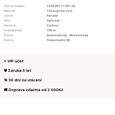
Číslo produktu:
C029.807.11.031.02
Materiál:
Chirurgická ocel
Určení:
Pánské
Sklo:
Safírové
Výrobce:
Certina
Vodotěsnost:
100 m
Pohon:
Automatický - Mechanický
Funkce:
Powermatic 80
⭐ VIP účet
🛡️ Záruka 5 let
🔁 30 dní na vrácení
🚚 Doprava zdarma od 2 000Kč