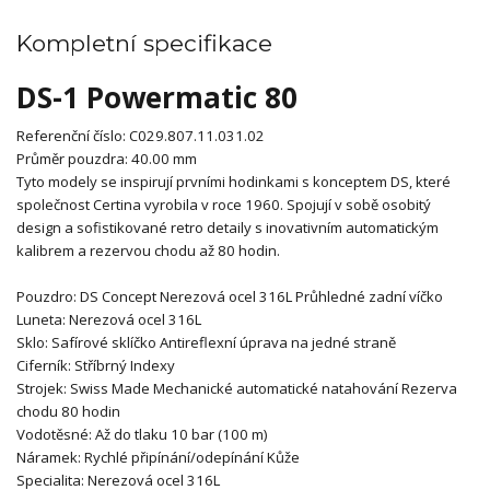
Kompletní specifikace
DS-1 Powermatic 80
Referenční číslo:
C029.807.11.031.02
Průměr pouzdra:
40.00 mm
Tyto modely se inspirují prvními hodinkami s konceptem DS, které
společnost Certina vyrobila v roce 1960. Spojují v sobě osobitý
design a sofistikované retro detaily s inovativním automatickým
kalibrem a rezervou chodu až 80 hodin.
Pouzdro:
DS Concept
Nerezová ocel 316L
Průhledné zadní víčko
Luneta:
Nerezová ocel 316L
Sklo:
Safírové sklíčko
Antireflexní úprava na jedné straně
Ciferník:
Stříbrný
Indexy
Strojek:
Swiss Made
Mechanické automatické natahování
Rezerva
chodu 80 hodin
Vodotěsné:
Až do tlaku 10 bar (100 m)
Náramek:
Rychlé připínání/odepínání
Kůže
Specialita:
Nerezová ocel 316L