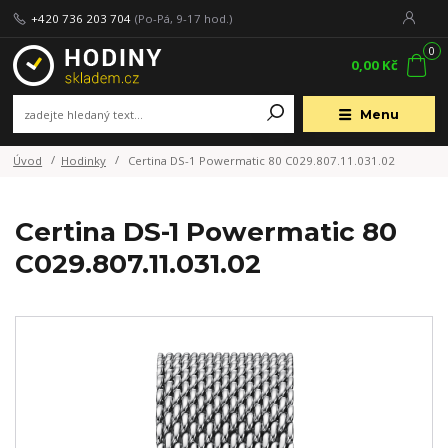
+420 736 203 704
(Po-Pá, 9-17 hod.)
0
0,00 Kč
Menu
Úvod
Hodinky
Certina DS-1 Powermatic 80 C029.807.11.031.02
Certina DS-1 Powermatic 80
C029.807.11.031.02