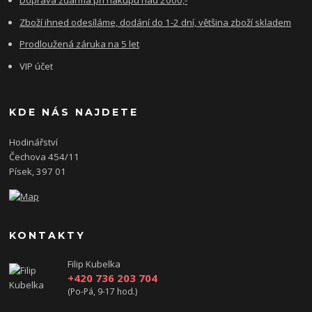
Doprava zdarma při nákupu nad 2000,-
Zboží ihned odesíláme, dodání do 1-2 dní, většina zboží skladem
Prodloužená záruka na 5 let
VIP účet
KDE NÁS NAJDETE
Hodinářství
Čechova 454/11
Písek, 397 01
KONTAKTY
Filip Kubelka
+420 736 203 704
(Po-Pá, 9-17 hod.)