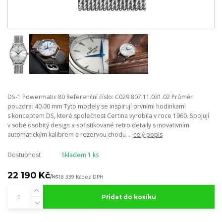
DS-1 Powermatic 80 Referenční číslo: C029.807.11.031.02 Průměr
pouzdra: 40.00 mm Tyto modely se inspirují prvními hodinkami
s konceptem DS, které společnost Certina vyrobila v roce 1960. Spojují
v sobě osobitý design a sofistikované retro detaily s inovativním
automatickým kalibrem a rezervou chodu ...
celý popis
Dostupnost
Skladem 1 ks
22 190 Kč
/
ks
18 339 Kč
bez DPH
Přidat do košíku