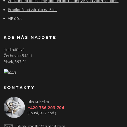
Zboží ihned odesíláme, dodání do 1-2 dní, většina zboží skladem
Prodloužená záruka na 5 let
VIP účet
KDE NÁS NAJDETE
Hodinářství
Čechova 454/11
Písek, 397 01
KONTAKTY
Filip Kubelka
+420 736 203 704
(Po-Pá, 9-17 hod.)
filipkubelka@gmail.com