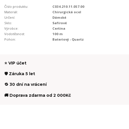
Číslo produktu:
C034.210.11.057.00
Materiál:
Chirurgická ocel
Určení:
Dámské
Sklo:
Safírové
Výrobce:
Certina
Vodotěsnost:
100 m
Pohon:
Bateriový - Quartz
⭐ VIP účet
🛡️ Záruka 5 let
🔁 30 dní na vrácení
🚚 Doprava zdarma od 2 000Kč