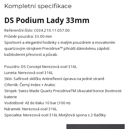
Kompletní specifikace
DS Podium Lady 33mm
Referenční číslo:
C034.210.11.057.00
Průměr pouzdra:
33.00 mm
Sportovní a elegantní hodinky s malým pouzdrem a inovativním
quartzovým strojkem Precidrive™ přináší dámskému zápěstí
každodenní přesnost a půvab.
Pouzdro:
DS Concept
Nerezová ocel 316L
Luneta:
Nerezová ocel 316L
Sklo:
Safírové sklíčko
Antireflexní úprava na jedné straně
Ciferník:
Černý
Index + Arabic
Strojek:
Swiss Made
Quartz
PrecidriveTM
Ukazatel konce životnosti
baterie
Vodotěsné:
Až do tlaku 10 bar (100 m)
Náramek:
Nerezová ocel 316L
Specialita:
Nerezová ocel 316L
Motýlová spona s 2 tlačítky