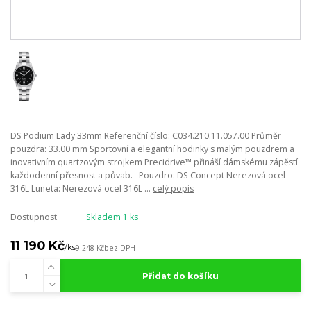
DS Podium Lady 33mm Referenční číslo: C034.210.11.057.00 Průměr
pouzdra: 33.00 mm Sportovní a elegantní hodinky s malým pouzdrem a
inovativním quartzovým strojkem Precidrive™ přináší dámskému zápěstí
každodenní přesnost a půvab. Pouzdro: DS Concept Nerezová ocel
316L Luneta: Nerezová ocel 316L ...
celý popis
Dostupnost
Skladem 1 ks
11 190 Kč
/
ks
9 248 Kč
bez DPH
Přidat do košíku