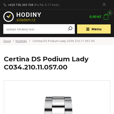
+420 736 203 704
(Po-Pá, 9-17 hod.)
0
0,00 Kč
Menu
Úvod
Hodinky
Certina DS Podium Lady C034.210.11.057.00
Certina DS Podium Lady
C034.210.11.057.00