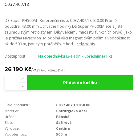
DS Super PH500M Referenční číslo: C037.407.18.050.00 Průměr
pouzdra: 43.00 mm Úchvatné hodinky DS Super PH500M zcela jistě
zaujmou svým retro stylem. Díky velkému množství funkčních prvků, jako
je pružina NivachronTM odolná vůči magnetickým polím a vodotěsnost
až do 500 m, jsou tyto potápěčské hod...
celý popis
Dostupnost
Na objednávku (3-14 dní - upřesníme) 1 ks
26 190 Kč
/
ks
21 645 Kč
bez DPH
Přidat do košíku
Číslo produktu:
C037.407.18.050.00
Materiál:
Chirurgická ocel
Určení:
Pánské
Sklo:
Safírové
Výrobce:
Certina
Vodotěsnost:
500 m