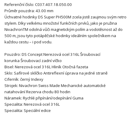
Referenční číslo:
C037.407.18.050.00
Průměr pouzdra:
43.00 mm
Úchvatné hodinky DS Super PH500M zcela jistě zaujmou svým retro
stylem. Díky velkému množství funkčních prvků, jako je pružina
NivachronTM odolná vůči magnetickým polím a vodotěsnost až do
500 m, jsou tyto potápěčské hodinky ideálním společníkem na
každou cestu – i pod vodu.
Pouzdro:
DS Concept
Nerezová ocel 316L
Šroubovací
korunka
Šroubovací zadní víčko
Bisel:
Nerezová ocel 316L
Hliník
Otočná fazeta
Sklo:
Safírové sklíčko
Antireflexní úprava na jedné straně
Ciferník:
černý
Indexy
Strojek:
Nivachron
Swiss Made
Mechanické automatické
natahování
Rezerva chodu 80 hodin
Náramek:
Rychlé připínání/odepínání
Guma
Specialita:
Nerezová ocel 316L
Specialita:
Speciální edice