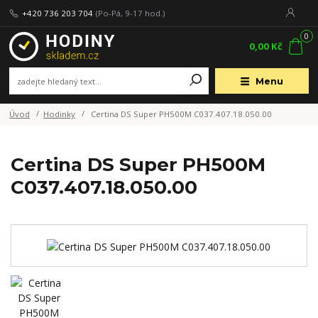
+420 736 203 704
(Po-Pá, 9-17 hod.)
0
0,00 Kč
Menu
Úvod
Hodinky
Certina DS Super PH500M C037.407.18.050.00
Certina DS Super PH500M
C037.407.18.050.00