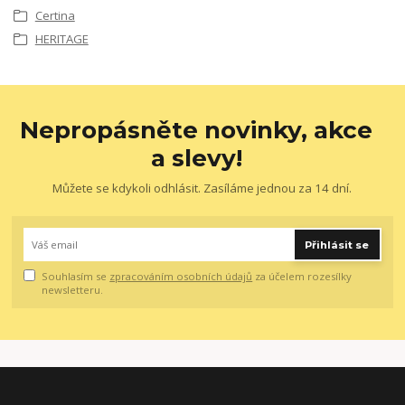
Certina
HERITAGE
Nepropásněte novinky, akce
a slevy!
Můžete se kdykoli odhlásit. Zasíláme jednou za 14 dní.
Přihlásit se
Souhlasím se
zpracováním osobních údajů
za účelem rozesílky
newsletteru.