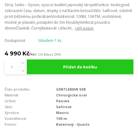
Stroj: Seiko – Epson, vysoce kvalitní japonský strojekFunkce: Analogové
zobrazení času, datum, stopky s načítacími kotoučiSklo: Safírové, odolné
proti běžnému poškrábáníVodotěsnost: 100M, 10ATM, vodotěsné,
možné je plavání, potápění do 5m hloubkyVelikost pouzdra:
45mmČíselník: ČernýMateriál: Ušlecht...
celý popis
Dostupnost
Skladem 1 ks
4 990 Kč
/
ks
4 124 Kč
bez DPH
Přidat do košíku
Číslo produktu:
GENTLEMAN SSB
Materiál:
Chirurgická ocel
Určení:
Pánské
Sklo:
Safírové
Výrobce:
Meoris
Vodotěsnost:
100 m
Pohon:
Bateriový - Quartz