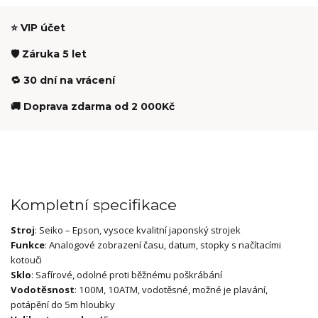
⭐ VIP účet
🛡️ Záruka 5 let
🔁 30 dní na vrácení
🚚 Doprava zdarma od 2 000Kč
Kompletní specifikace
Stroj
: Seiko – Epson, vysoce kvalitní japonský strojek
Funkce
: Analogové zobrazení času, datum, stopky s načítacími
kotouči
Sklo
: Safírové, odolné proti běžnému poškrábání
Vodotěsnost
: 100M, 10ATM, vodotěsné, možné je plavání,
potápění do 5m hloubky