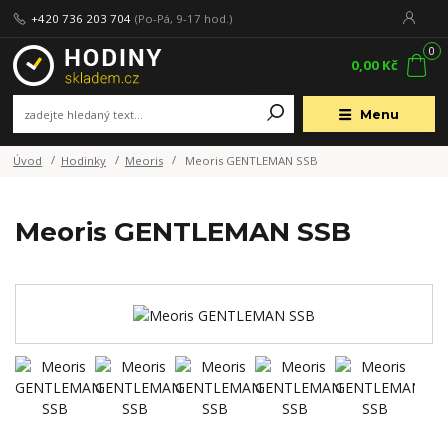
+420 736 203 704
(Po-Pá, 9-17 hod.)
0
0,00 Kč
Menu
Úvod
Hodinky
Meoris
Meoris GENTLEMAN SSB
Meoris GENTLEMAN SSB