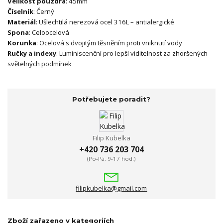
Velikost pouzdra
: 45mm
Číselník
: Černý
Materiál
: Ušlechtilá nerezová ocel 316L – antialergické
Spona
: Celoocelová
Korunka
: Ocelová s dvojitým těsněním proti vniknutí vody
Ručky a indexy
: Luminiscenční pro lepší viditelnost za zhoršených
světelných podmínek
Potřebujete poradit?
Filip Kubelka
+420 736 203 704
(Po-Pá, 9-17 hod.)
filipkubelka@gmail.com
Zboží zařazeno v kategoriích