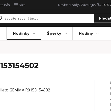
jte nás
Více
Nevíte si rady? Zavolejte.
+420 
Hleda
Hodinky
Šperky
Hodiny
153154502