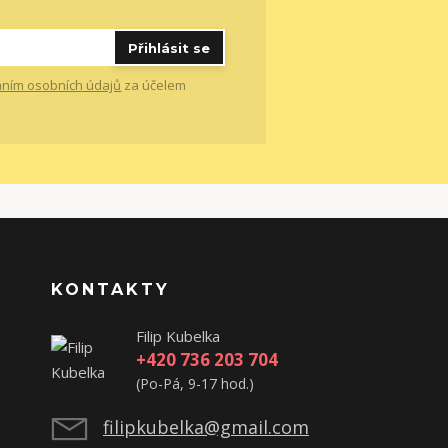
Přihlásit se
ním osobních údajů
za účelem
KONTAKTY
Filip Kubelka
+420 736 203 704
(Po-Pá, 9-17 hod.)
filipkubelka@gmail.com