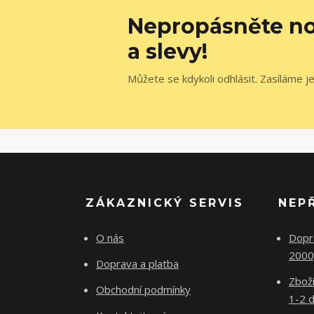
Nepropásněte no
a slevy!
Můžete se kdykoli odhlásit. Zasíláme j
ZÁKAZNICKÝ SERVIS
NEP
O nás
Dopr
2000
Doprava a platba
Zboží
Obchodní podmínky
1-2 d