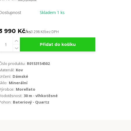
Dostupnost
Skladem 1 ks
3 990 Kč
/
ks
3 298 Kč
bez DPH
Přidat do košíku
Číslo produktu:
R0153154502
Materiál:
Kov
Určení:
Dámské
Sklo:
Minerální
Výrobce:
Morellato
Vodotěsnost:
30 m - vlhkotěsné
Pohon:
Bateriový - Quartz