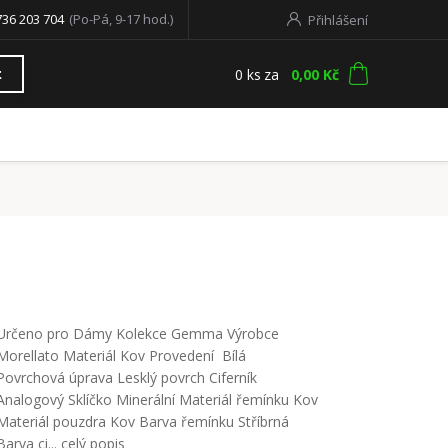
736 203 704
(Po-Pá, 9-17 hod.)
Přihlášení
0
ks
za
0,00 Kč
t
Určeno pro Dámy Kolekce Gemma Výrobce
Morellato Materiál Kov Provedení Bílá
Povrchová úprava Lesklý povrch Ciferník
Analogový Sklíčko Minerální Materiál řemínku Kov
Materiál pouzdra Kov Barva řemínku Stříbrná
Barva ci...
celý popis