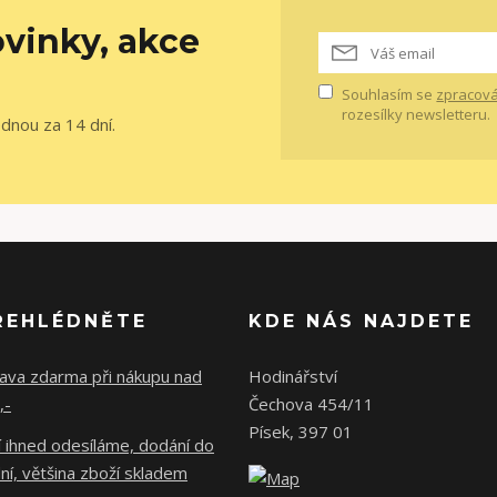
vinky, akce
Souhlasím se
zpracová
rozesílky newsletteru.
ednou za 14 dní.
ŘEHLÉDNĚTE
KDE NÁS NAJDETE
ava zdarma při nákupu nad
Hodinářství
,-
Čechova 454/11
Písek, 397 01
 ihned odesíláme, dodání do
ní, většina zboží skladem