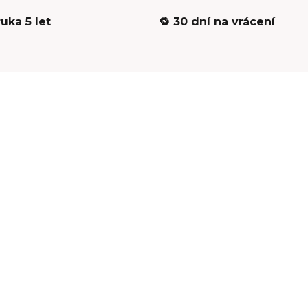
ruka 5 let
🔁 30 dní na vrácení