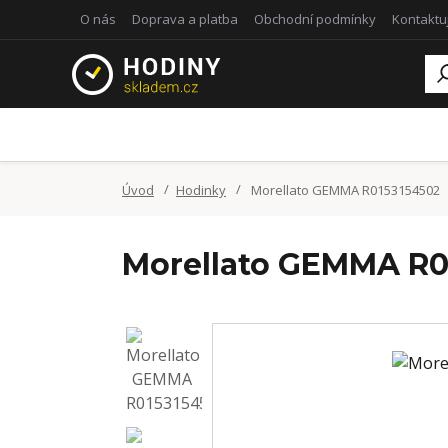
O nás
Doprava a platba
Obchodní podmínky
Kontaktu
Úvod
Hodinky
Morellato GEMMA R0153154502
Morellato GEMMA R0