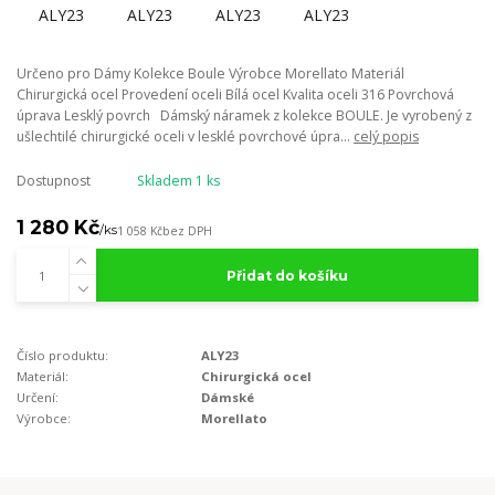
Určeno pro Dámy Kolekce Boule Výrobce Morellato Materiál
Chirurgická ocel Provedení oceli Bílá ocel Kvalita oceli 316 Povrchová
úprava Lesklý povrch Dámský náramek z kolekce BOULE. Je vyrobený z
ušlechtilé chirurgické oceli v lesklé povrchové úpra...
celý popis
Dostupnost
Skladem 1 ks
1 280 Kč
/
ks
1 058 Kč
bez DPH
Přidat do košíku
Číslo produktu:
ALY23
Materiál:
Chirurgická ocel
Určení:
Dámské
Výrobce:
Morellato