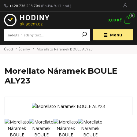
+420 736 203 704
(Po-Pá, 9-17 hod.)
0
0,00 Kč
Menu
Úvod
Šperky
Morellato Náramek BOULE ALY23
Morellato Náramek BOULE
ALY23