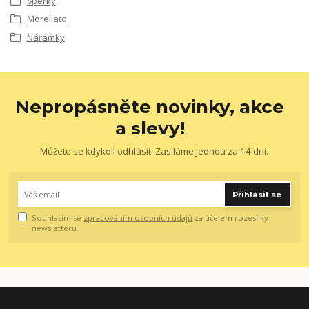
Šperky
Morellato
Náramky
Nepropásněte novinky, akce
a slevy!
Můžete se kdykoli odhlásit. Zasíláme jednou za 14 dní.
Přihlásit se
Souhlasím se
zpracováním osobních údajů
za účelem rozesílky
newsletteru.