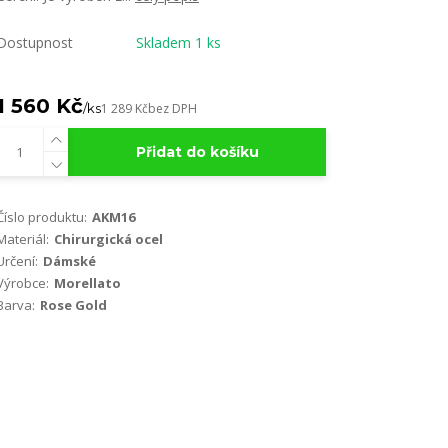
Dostupnost
Skladem 1 ks
1 560 Kč
/
ks
1 289 Kč
bez DPH
Přidat do košíku
Číslo produktu:
AKM16
Materiál:
Chirurgická ocel
Určení:
Dámské
Výrobce:
Morellato
Barva:
Rose Gold