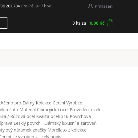
736 203 704
(Po-Pá, 9-17 hod.)
Přihlášení
0
ks
za
0,00 Kč
t
Určeno pro Dámy Kolekce Cerchi Výrobce
Morellato Materiál Chirurgická ocel Provedení oceli
Bílá / Růžová ocel Kvalita oceli 316 Povrchová
úprava Lesklý povrch Dámský luxusní a zároveň
stylový náramek značky Morellato z kolekce
Cerchi. Je vyroben z...
celý popis