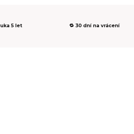
ruka 5 let
🔁 30 dní na vrácení