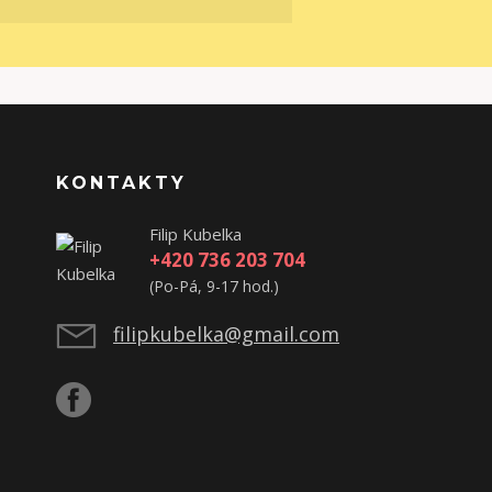
KONTAKTY
Filip Kubelka
+420 736 203 704
(Po-Pá, 9-17 hod.)
filipkubelka@gmail.com