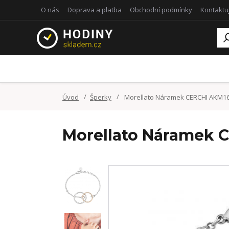
O nás
Doprava a platba
Obchodní podmínky
Kontaktu
Úvod
Šperky
Morellato Náramek CERCHI AKM1
Morellato Náramek 