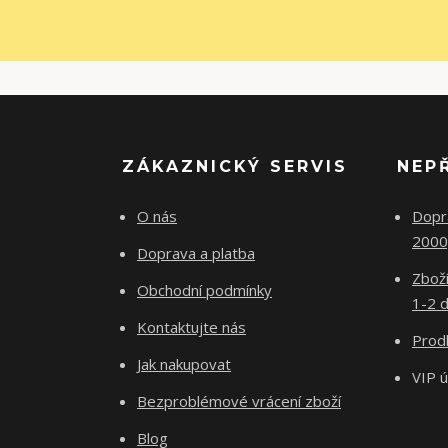
ZÁKAZNICKÝ SERVIS
NEP
O nás
Dopr
2000
Doprava a platba
Zboží
Obchodní podmínky
1-2 d
Kontaktujte nás
Prodl
Jak nakupovat
VIP 
Bezproblémové vrácení zboží
Blog