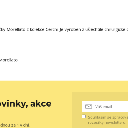
 Morellato z kolekce Cerchi. Je vyroben z ušlechtilé chirurgické o
Morellato.
vinky, akce
Souhlasím se
zpracová
rozesílky newsletteru.
ednou za 14 dní.