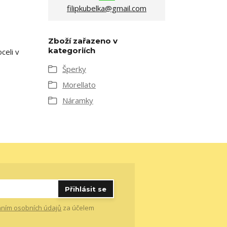
filipkubelka@gmail.com
Zboží zařazeno v
kategoriích
celi v
Šperky
Morellato
Náramky
Přihlásit se
ním osobních údajů
za účelem