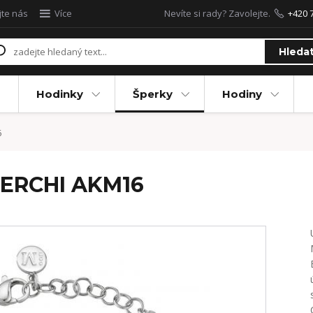
jte nás
Více
Nevíte si rady? Zavolejte.
+420 
Hleda
Hodinky
Šperky
Hodiny
6
CERCHI AKM16