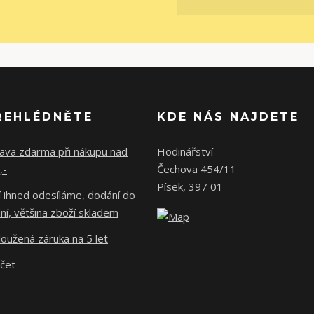
ŘEHLÉDNĚTE
KDE NÁS NAJDETE
ava zdarma při nákupu nad
Hodinářství
,-
Čechova 454/11
Písek, 397 01
 ihned odesíláme, dodání do
ní, většina zboží skladem
oužená záruka na 5 let
účet