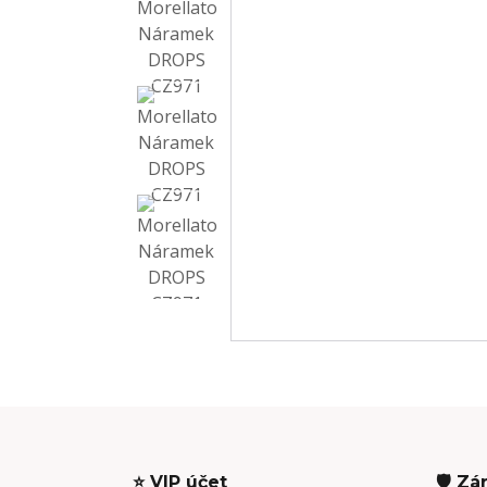
⭐ VIP účet
🛡️ Zá