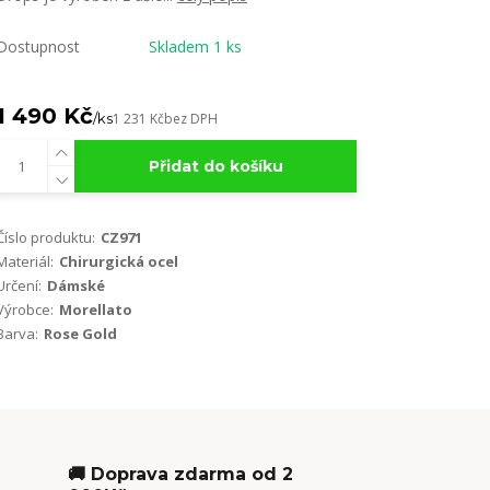
Dostupnost
Skladem 1 ks
1 490 Kč
/
ks
1 231 Kč
bez DPH
Přidat do košíku
Číslo produktu:
CZ971
Materiál:
Chirurgická ocel
Určení:
Dámské
Výrobce:
Morellato
Barva:
Rose Gold
🚚 Doprava zdarma od 2