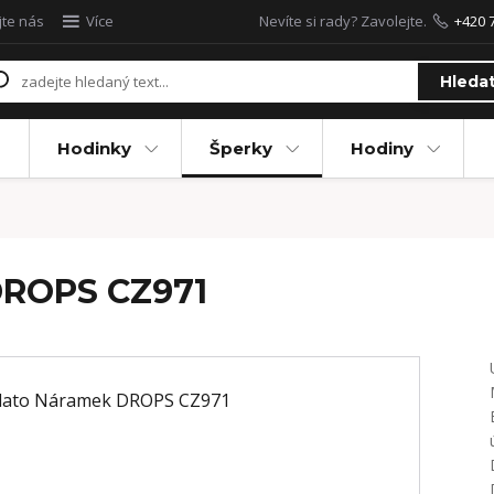
jte nás
Více
Nevíte si rady? Zavolejte.
+420 
Hleda
Hodinky
Šperky
Hodiny
DROPS CZ971