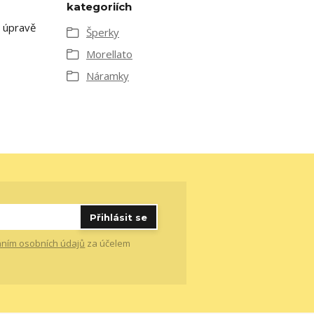
kategoriích
é úpravě
Šperky
Morellato
Náramky
Přihlásit se
ním osobních údajů
za účelem