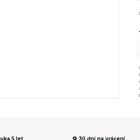
ruka 5 let
🔁 30 dní na vrácení