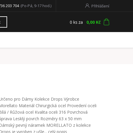
736 203 704
(Po-Pá, 9-17 hod.)
Přihlášení
0
ks
za
0,00 Kč
t
Určeno pro Dámy Kolekce Drops Výrobce
Morellato Materiál Chirurgická ocel Provedení oceli
Bílá / Růžová ocel Kvalita oceli 316 Povrchová
úprava Lesklý povrch Rozměry 63 x 50 mm
Dámský pevný náramek MORELLATO z kolekce
Drops je vyroben z ušle...
celý popis