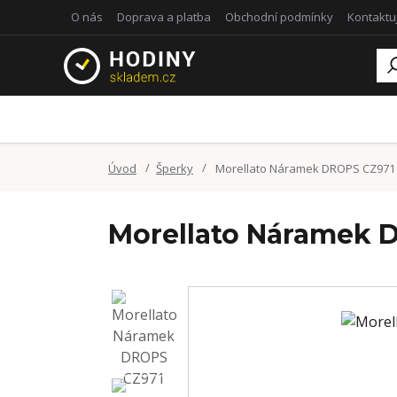
O nás
Doprava a platba
Obchodní podmínky
Kontaktu
Úvod
Šperky
Morellato Náramek DROPS CZ971
Morellato Náramek 