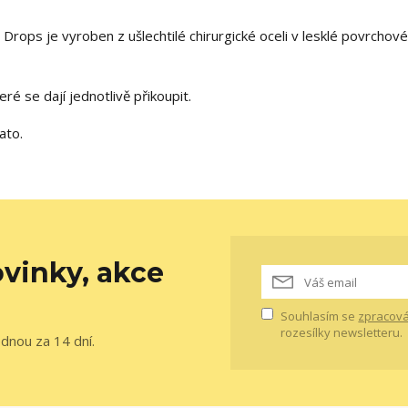
s je vyroben z ušlechtilé chirurgické oceli v lesklé povrchov
ré se dají jednotlivě přikoupit.
ato.
vinky, akce
Souhlasím se
zpracová
rozesílky newsletteru.
ednou za 14 dní.