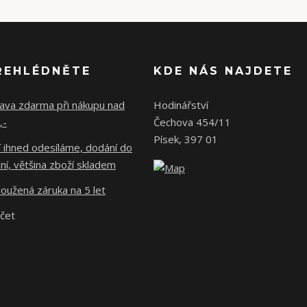
ŘEHLÉDNĚTE
KDE NÁS NAJDETE
ava zdarma při nákupu nad
Hodinářství
,-
Čechova 454/11
Písek, 397 01
 ihned odesíláme, dodání do
ní, většina zboží skladem
oužená záruka na 5 let
účet