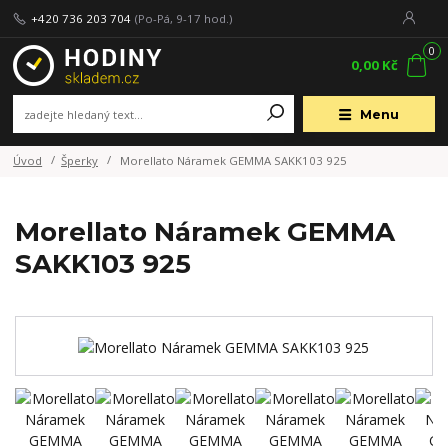
+420 736 203 704
(Po-Pá, 9-17 hod.)
0
0,00 Kč
Menu
Úvod
Šperky
Morellato Náramek GEMMA SAKK103 925
Morellato Náramek GEMMA
SAKK103 925