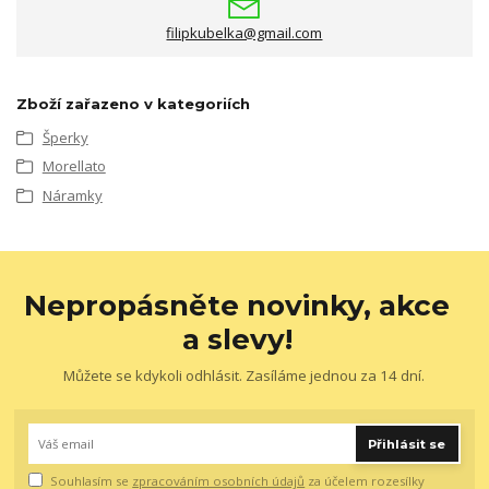
filipkubelka@gmail.com
Zboží zařazeno v kategoriích
Šperky
Morellato
Náramky
Nepropásněte novinky, akce
a slevy!
Můžete se kdykoli odhlásit. Zasíláme jednou za 14 dní.
Přihlásit se
Souhlasím se
zpracováním osobních údajů
za účelem rozesílky