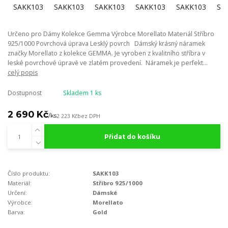
Určeno pro Dámy Kolekce Gemma Výrobce Morellato Materiál Stříbro
925/1000 Povrchová úprava Lesklý povrch Dámský krásný náramek
značky Morellato z kolekce GEMMA. Je vyroben z kvalitního stříbra v
leské povrchové úpravě ve zlatém provedení. Náramek je perfekt...
celý popis
Dostupnost
Skladem 1 ks
2 690 Kč
/
ks
2 223 Kč
bez DPH
Přidat do košíku
Číslo produktu:
SAKK103
Materiál:
Stříbro 925/1000
Určení:
Dámské
Výrobce:
Morellato
Barva:
Gold