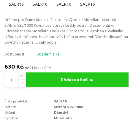
Určeno pro Dámy Kolekce Ricordami Výrobce Morellato Materiál
Stříbro 925/1000 Povrchová úprava Lesklý povrch Osazeno Zirkon
Přívěsek značky Morellato z kolekce Ricordami. Je vyroben z kvalitního
stříbra v leské povrchové úpravě v bílém provedení. Díky rhodiovanému
povrchu nečerná, ...
celý popis
Dostupnost
Skladem 1 ks
630 Kč
/
ks
521 Kč
bez DPH
Přidat do košíku
Číslo produktu:
SALR16
Materiál:
Stříbro 925/1000
Určení:
Dámské
Výrobce:
Morellato