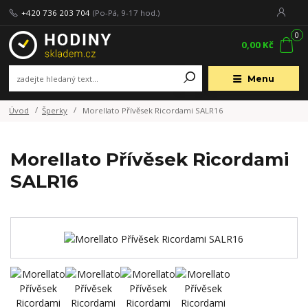
+420 736 203 704
(Po-Pá, 9-17 hod.)
0
0,00 Kč
Menu
Úvod
Šperky
Morellato Přívěsek Ricordami SALR16
Morellato Přívěsek Ricordami
SALR16