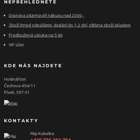
NEPŘEHLÉDNĚTE
Doprava zdarma při nákupu nad 2000,-
Zboží ihned odesíláme, dodání do 1-2 dní, většina zboží skladem
Prodloužená záruka na 5 let
VIP účet
KDE NÁS NAJDETE
Hodinářství
Čechova 454/11
Písek, 397 01
KONTAKTY
Filip Kubelka
+420 736 203 704