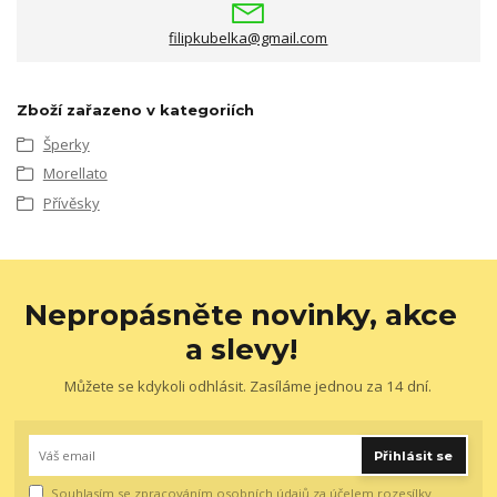
filipkubelka@gmail.com
Zboží zařazeno v kategoriích
Šperky
Morellato
Přívěsky
Nepropásněte novinky, akce
a slevy!
Můžete se kdykoli odhlásit. Zasíláme jednou za 14 dní.
Přihlásit se
Souhlasím se
zpracováním osobních údajů
za účelem rozesílky