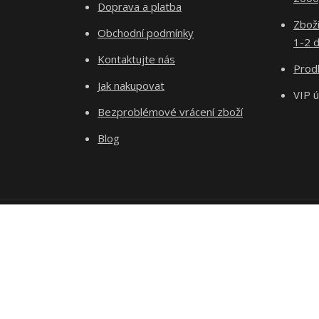
Doprava a platba
Zboží
Obchodní podmínky
1-2 d
Kontaktujte nás
Prodl
Jak nakupovat
VIP 
Bezproblémové vrácení zboží
Blog
Podle zákona o evidenci tržeb je prodávající