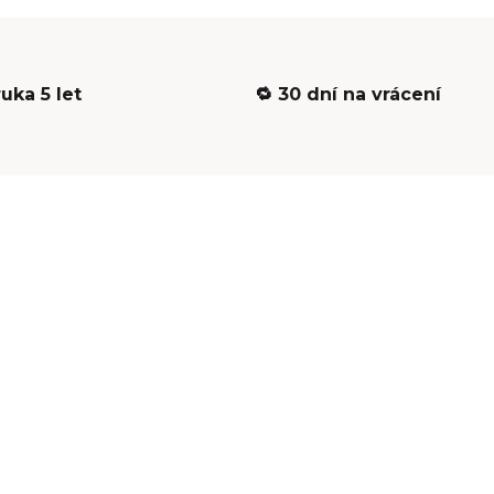
ruka 5 let
🔁 30 dní na vrácení