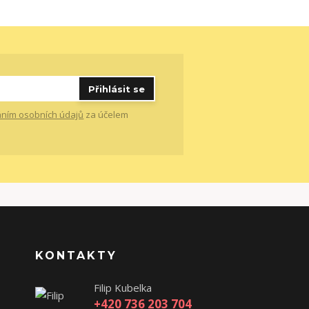
Přihlásit se
ním osobních údajů
za účelem
KONTAKTY
Filip Kubelka
+420 736 203 704