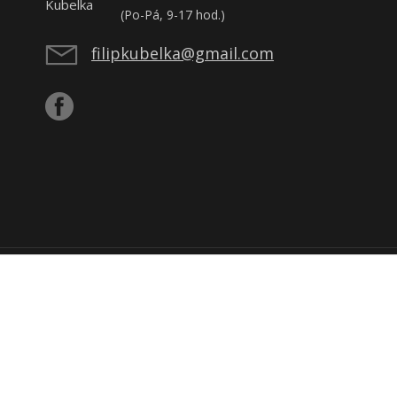
(Po-Pá, 9-17 hod.)
filipkubelka@gmail.com
ijatou tržbu u správce daně online; v případě