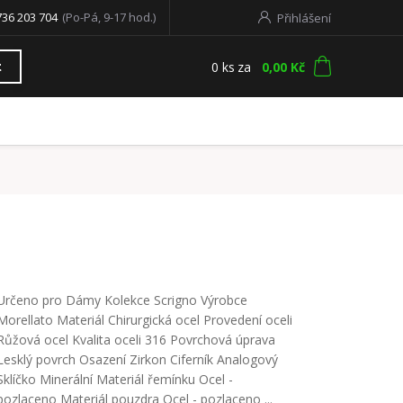
736 203 704
(Po-Pá, 9-17 hod.)
Přihlášení
0
ks
za
0,00 Kč
t
Určeno pro Dámy Kolekce Scrigno Výrobce
Morellato Materiál Chirurgická ocel Provedení oceli
Růžová ocel Kvalita oceli 316 Povrchová úprava
Lesklý povrch Osazení Zirkon Ciferník Analogový
Sklíčko Minerální Materiál řemínku Ocel -
pozlaceno Materiál pouzdra Ocel - pozlaceno ...