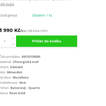
celý popis
Dostupnost
Skladem 1 ks
3 990 Kč
/
ks
3 298 Kč
bez DPH
Přidat do košíku
Číslo produktu:
R0153150505
Materiál:
Chirurgická ocel
Určení:
Dámské
Sklo:
Minerální
Výrobce:
Morellato
Vodotěsnost:
50 m
Pohon:
Bateriový - Quartz
Barva:
Rose Gold