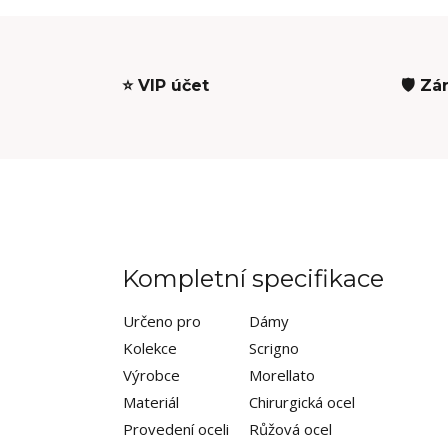
⭐ VIP účet
🛡️ Zá
Kompletní specifikace
Určeno pro
Dámy
Kolekce
Scrigno
Výrobce
Morellato
Materiál
Chirurgická ocel
Provedení oceli
Růžová ocel