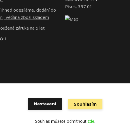
Písek, 397 01
 ihned odesíláme, dodání do
ní, většina zboží skladem
oužená záruka na 5 let
účet
 povinen vystavit kupujícímu účtenku. Zároveň je povinen zaevidovat př
technického výpadku pak nejpozději do 48 hodin.
Nastavení
Souhlasím
Souhlas můžete odmítnout
zde
.