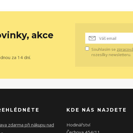
vinky, akce
Souhlasím se
zpracová
rozesílky newsletteru.
ednou za 14 dní.
ŘEHLÉDNĚTE
KDE NÁS NAJDETE
ava zdarma při nákupu nad
Hodinářství
,-
Čechova 454/11