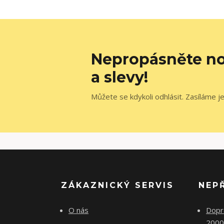
Nepropásněte no
a slevy!
Můžete se kdykoli odhlásit. Zasíláme j
ZÁKAZNICKÝ SERVIS
NEP
O nás
Dopr
2000