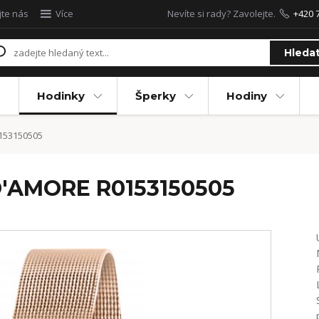
jte nás
Více
Nevíte si rady? Zavolejte.
+420 
Hleda
Hodinky
Šperky
Hodiny
153150505
D'AMORE R0153150505