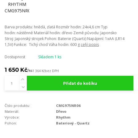
Barva produktu: hnědá, zlatá Rozměr hodin: 24x4,6 cm Typ
hodin: nástěnné Materiál hodin: dřevo Země původu: Japonsko
Stroj: Japonský strojek Pohon: Baterie (Quartz) Napájení: 1xAA (LR14
1,5V) Funkce: Tichý chod Váha hodin: 600 g
celý popis
Dostupnost
Skladem 1 ks
1 650 Kč
/
ks
1 364 Kč
bez DPH
Přidat do košíku
Číslo produktu:
CMG975NR06
Materiál:
Dřevo
Výrobce:
Rhythm
Pohon:
Bateriový - Quartz