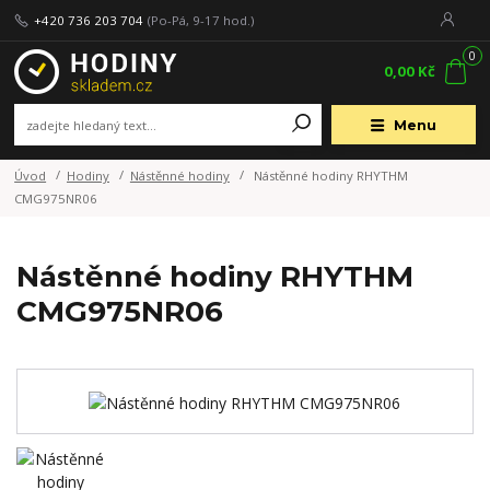
+420 736 203 704
(Po-Pá, 9-17 hod.)
0
0,00 Kč
Menu
Úvod
Hodiny
Nástěnné hodiny
Nástěnné hodiny RHYTHM
CMG975NR06
Nástěnné hodiny RHYTHM
CMG975NR06