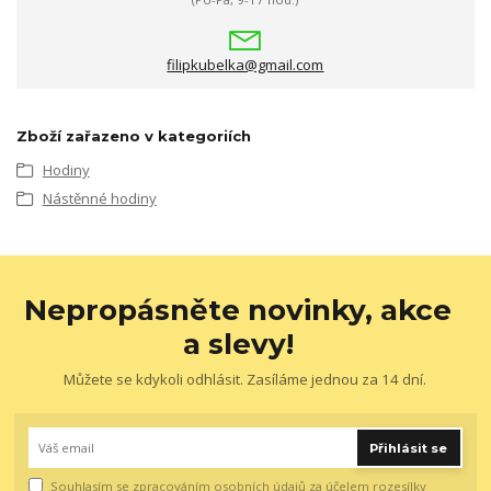
filipkubelka@gmail.com
Zboží zařazeno v kategoriích
Hodiny
Nástěnné hodiny
Nepropásněte novinky, akce
a slevy!
Můžete se kdykoli odhlásit. Zasíláme jednou za 14 dní.
Přihlásit se
Souhlasím se
zpracováním osobních údajů
za účelem rozesílky