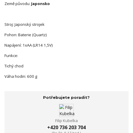
Země původu:
Japonsko
Stroj: Japonský strojek
Pohon: Baterie (Quartz)
Napájení: 1xAA (LR14 1,5V)
Funkce:
Tichý chod
Váha hodin: 600 g
Potřebujete poradit?
Filip Kubelka
+420 736 203 704
(Po-Pá, 9-17 hod.)