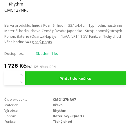
Barva produktu: hnědá Rozměr hodin: 33,1x4,4 cm Typ hodin: nástěnné
Materiál hodin: dřevo Země původu: Japonsko Stroj: Japonský strojek
Pohon: Baterie (Quartz) Napájení: 1xAA (LR14 1,5V) Funkce: Tichý chod
Váha hodin: 840 g
celý popis
Dostupnost
Skladem 1 ks
1 728 Kč
/
ks
1 428 Kč
bez DPH
Přidat do košíku
Číslo produktu:
CMG127NR07
Materiál:
Dřevo
Výrobce:
Rhythm
Pohon:
Bateriový - Quartz
Funkce:
Tichý chod