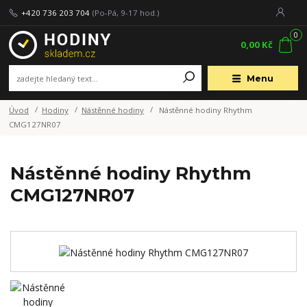
+420 736 203 704
(Po-Pá, 9-17 hod.)
0
0,00 Kč
Menu
Úvod
Hodiny
Nástěnné hodiny
Nástěnné hodiny Rhythm
CMG127NR07
Nástěnné hodiny Rhythm
CMG127NR07