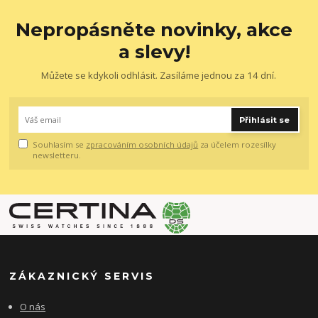
Nepropásněte novinky, akce
a slevy!
Můžete se kdykoli odhlásit. Zasíláme jednou za 14 dní.
Přihlásit se
Souhlasím se
zpracováním osobních údajů
za účelem rozesílky
newsletteru.
ZÁKAZNICKÝ SERVIS
O nás