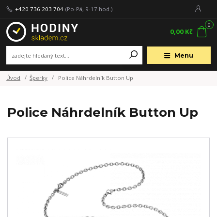
+420 736 203 704
(Po-Pá, 9-17 hod.)
0
0,00 Kč
Menu
Úvod
Šperky
Police Náhrdelník Button Up
Police Náhrdelník Button Up