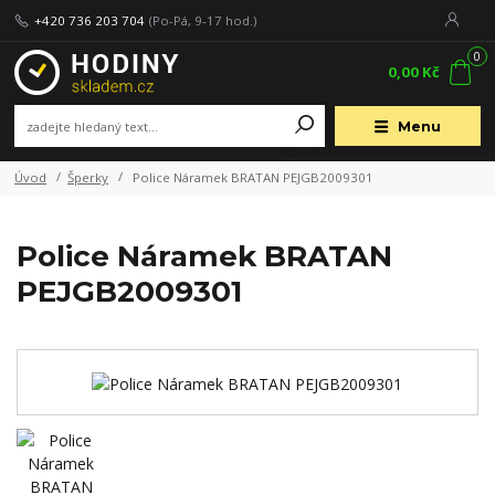
+420 736 203 704
(Po-Pá, 9-17 hod.)
0
0,00 Kč
Menu
Úvod
Šperky
Police Náramek BRATAN PEJGB2009301
Police Náramek BRATAN
PEJGB2009301