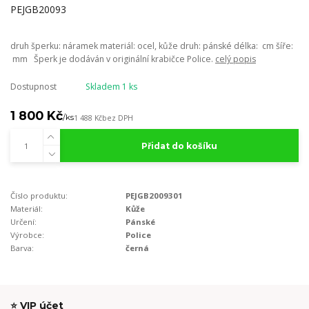
druh šperku: náramek materiál: ocel, kůže druh: pánské délka: cm šíře:
mm Šperk je dodáván v originální krabičce Police.
celý popis
Dostupnost
Skladem 1 ks
1 800 Kč
/
ks
1 488 Kč
bez DPH
Přidat do košíku
Číslo produktu:
PEJGB2009301
Materiál:
Kůže
Určení:
Pánské
Výrobce:
Police
Barva:
černá
⭐ VIP účet