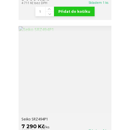
Skladem 1 ks
4 711 Kč
bez DPH
Přidat do košíku
Seiko SRZ494P1
7 290 Kč
/
ks