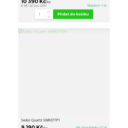
10 390 Kč
/
ks
Skladem 1 ks
8 587 Kč
bez DPH
Přidat do košíku
Seiko Quartz SWR077P1
9 190 Kč
Na objednávku (3-14