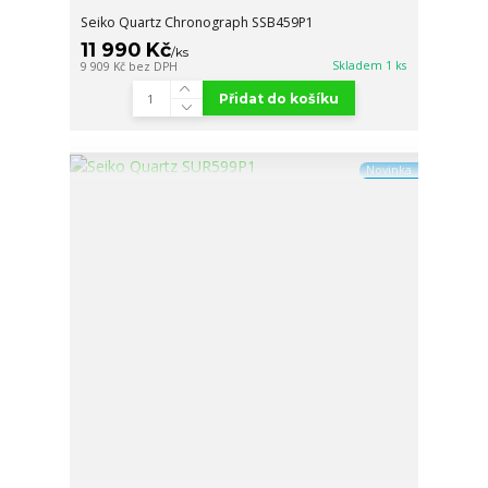
Seiko Quartz Chronograph SSB459P1
11 990 Kč
/
ks
Skladem 1 ks
9 909 Kč
bez DPH
Přidat do košíku
Novinka