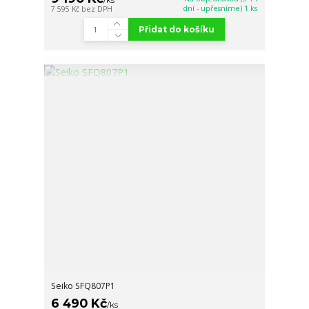
/
ks
dní - upřesníme) 1 ks
7 595 Kč
bez DPH
Přidat do košíku
Seiko SFQ807P1
6 490 Kč
/
ks