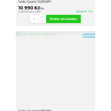
Seiko Quartz SUR558P1
10 990 Kč
/
ks
Skladem 1 ks
9 083 Kč
bez DPH
Přidat do košíku
Novinka
Seiko Quartz SUR533P1