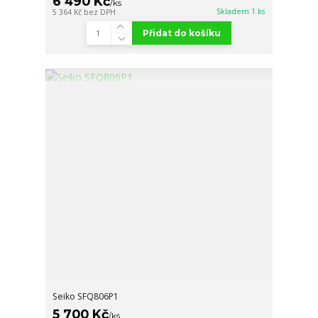
6 490 Kč
/
ks
Skladem 1 ks
5 364 Kč
bez DPH
Přidat do košíku
Seiko SFQ806P1
5 700 Kč
/
ks