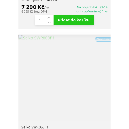
7 290 Kč
Na objednávku (3-14
/
ks
dní - upřesníme) 1 ks
6 025 Kč
bez DPH
Přidat do košíku
Novinka
Seiko SWR083P1