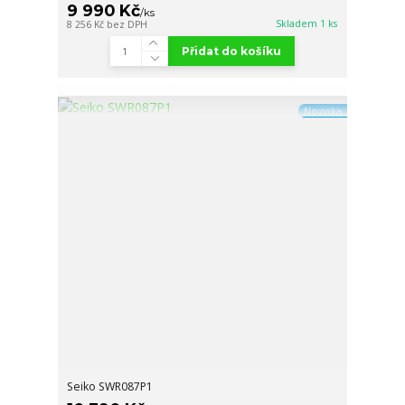
9 990 Kč
/
ks
Skladem 1 ks
8 256 Kč
bez DPH
Přidat do košíku
Novinka
Seiko SWR087P1