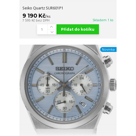
Seiko Quartz SUR601P1
9 190 Kč
/
ks
Skladem 1 ks
7 595 Kč
bez DPH
Přidat do košíku
Novinka