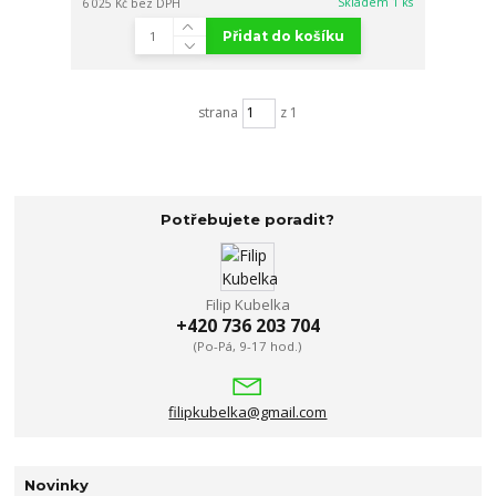
Skladem 1 ks
6 025 Kč
bez DPH
Přidat do košíku
strana
z 1
Potřebujete poradit?
Filip Kubelka
+420 736 203 704
(Po-Pá, 9-17 hod.)
filipkubelka@gmail.com
Novinky