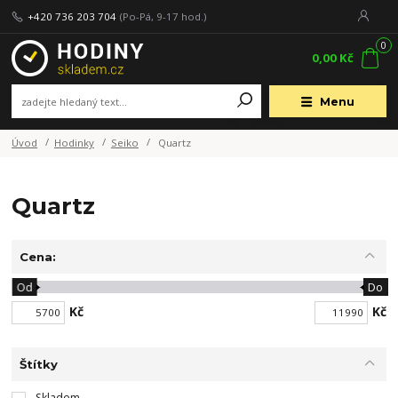
+420 736 203 704
(Po-Pá, 9-17 hod.)
0
0,00 Kč
Menu
Úvod
Hodinky
Seiko
Quartz
Quartz
Cena:
Od
Do
Kč
Kč
Štítky
Skladem