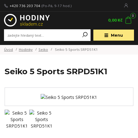
+420 736 203 704
(Po-Pá, 9-17 hod.)
0
0,00 Kč
Menu
Úvod
Hodinky
Seiko
Seiko 5 Sports SRPD51K1
Seiko 5 Sports SRPD51K1