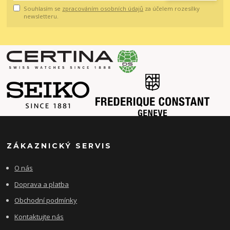
Souhlasím se
zpracováním osobních údajů
za účelem rozesílky
newsletteru.
ZÁKAZNICKÝ SERVIS
O nás
Doprava a platba
Obchodní podmínky
Kontaktujte nás