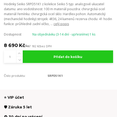
Hodinky Seiko SRPD51K1 z kolekce Seiko 5 typ: analogové ukazatel
datumu: ano vodotěsnost: 100 m materiál pouzdra: chirurgická ocel
materiál řemínku: chirurgická ocel sklo: Hardlex pohon: Automatický
(mechanické hodinky) strojek: 4R36, 24 kamenů rezerva chodu: 41 hodin
funkce: průhledné zadní víčko, ...
celý popis
Dostupnost
Na objednávku (3-14 dní - upřesníme) 1 ks
8 690 Kč
/
ks
7 182 Kč
bez DPH
Přidat do košíku
Číslo produktu:
SRPD51K1
⭐ VIP účet
🛡️ Záruka 5 let
🔁 30 dní na vrácení