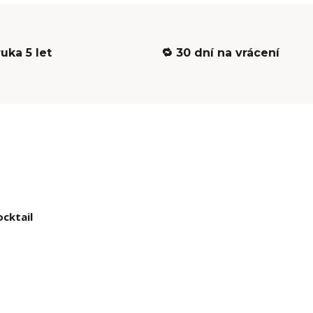
ruka 5 let
🔁 30 dní na vrácení
cktail