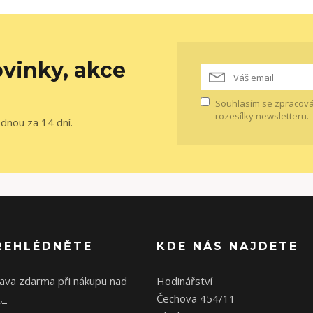
vinky, akce
Souhlasím se
zpracová
rozesílky newsletteru.
ednou za 14 dní.
ŘEHLÉDNĚTE
KDE NÁS NAJDETE
ava zdarma při nákupu nad
Hodinářství
,-
Čechova 454/11