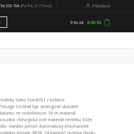
736 203 704
(Po-Pá, 9-17 hod.)
Přihlášení
0
ks
za
0,00 Kč
t
Hodinky Seiko SSA405J1 z kolekce
Presage Cocktail typ: analogové ukazatel
datumu: ne vodotěsnost: 50 m materiál
pouzdra: chirurgická ocel materiál řemínku: kůže
sklo: Hardlex pohon: Automatický (mechanické
hodinky) strojek: 4R38, 24 kamenů rezerva chodu: