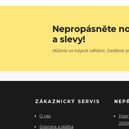
Nepropásněte no
a slevy!
Můžete se kdykoli odhlásit. Zasíláme j
ZÁKAZNICKÝ SERVIS
NEP
O nás
Dopr
2000
Doprava a platba