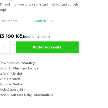
41 hodin funkce: průhledné zadní víčko, zadní...
celý
popis
Dostupnost
Skladem 1 ks
13 190 Kč
/
ks
10 901 Kč
bez DPH
Přidat do košíku
Číslo produktu:
SSA405J1
Materiál:
Chirurgická ocel
Určení:
Pánské
Sklo:
Hardlex
Výrobce:
Seiko
Vodotěsnost:
50 m
Pohon:
Automatický - Mechanický