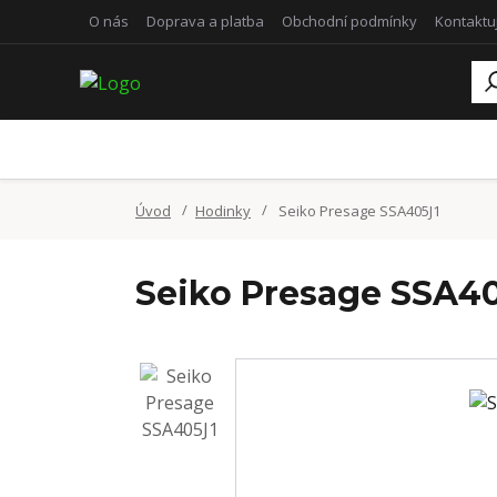
O nás
Doprava a platba
Obchodní podmínky
Kontaktu
Úvod
Hodinky
Seiko Presage SSA405J1
Seiko Presage SSA4