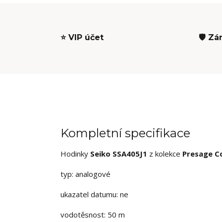
⭐ VIP účet
🛡️ Zá
Kompletní specifikace
Hodinky
Seiko SSA405J1
z kolekce
Presage Co
typ: analogové
ukazatel datumu: ne
vodotěsnost: 50 m