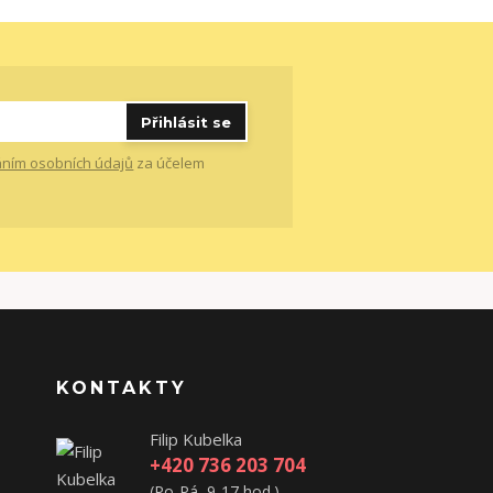
Přihlásit se
ním osobních údajů
za účelem
KONTAKTY
Filip Kubelka
+420 736 203 704
(Po-Pá, 9-17 hod.)