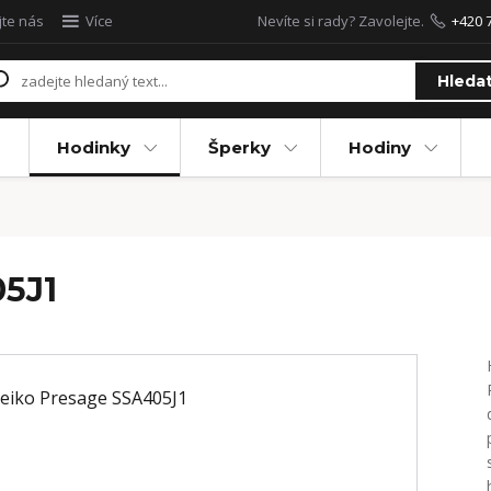
jte nás
Více
Nevíte si rady? Zavolejte.
+420 
Hleda
Hodinky
Šperky
Hodiny
05J1