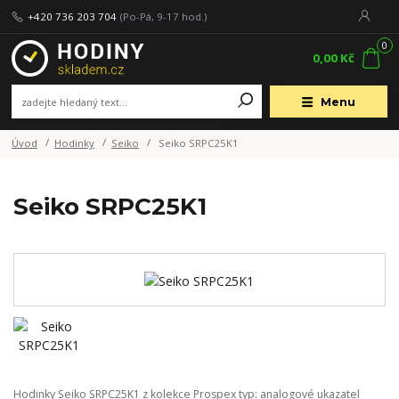
+420 736 203 704
(Po-Pá, 9-17 hod.)
0
0,00 Kč
Menu
Úvod
Hodinky
Seiko
Seiko SRPC25K1
Seiko SRPC25K1
Hodinky Seiko SRPC25K1 z kolekce Prospex typ: analogové ukazatel