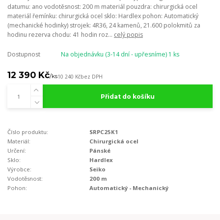
datumu: ano vodotěsnost: 200 m materiál pouzdra: chirurgická ocel
materiál řemínku: chirurgická ocel sklo: Hardlex pohon: Automatický
(mechanické hodinky) strojek: 4R36, 24 kamenů, 21.600 polokmitů za
hodinu rezerva chodu: 41 hodin roz...
celý popis
Dostupnost
Na objednávku (3-14 dní - upřesníme) 1 ks
12 390 Kč
/
ks
10 240 Kč
bez DPH
Přidat do košíku
Číslo produktu:
SRPC25K1
Materiál:
Chirurgická ocel
Určení:
Pánské
Sklo:
Hardlex
Výrobce:
Seiko
Vodotěsnost:
200 m
Pohon:
Automatický - Mechanický