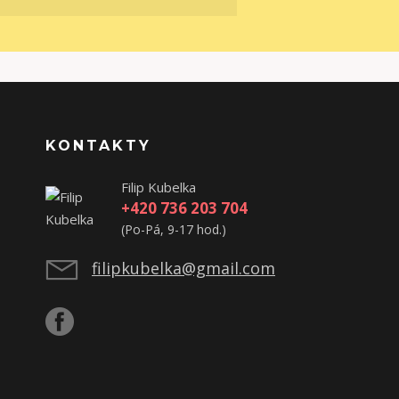
KONTAKTY
Filip Kubelka
+420 736 203 704
(Po-Pá, 9-17 hod.)
filipkubelka@gmail.com