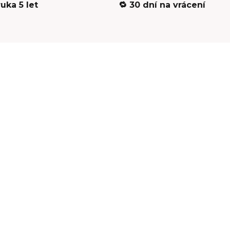
ruka 5 let
🔁 30 dní na vrácení