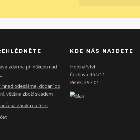
ŘEHLÉDNĚTE
KDE NÁS NAJDETE
ava zdarma při nákupu nad
Hodinářství
,-
Čechova 454/11
Písek, 397 01
 ihned odesíláme, dodání do
ní, většina zboží skladem
oužená záruka na 5 let
účet