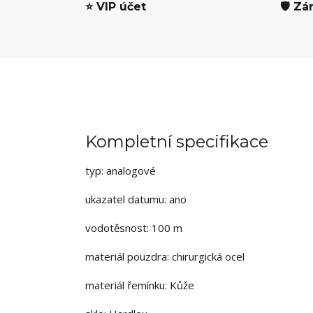
⭐ VIP účet
🛡️ Zá
Kompletní specifikace
typ: analogové
ukazatel datumu: ano
vodotěsnost: 100 m
materiál pouzdra: chirurgická ocel
materiál řemínku: Kůže