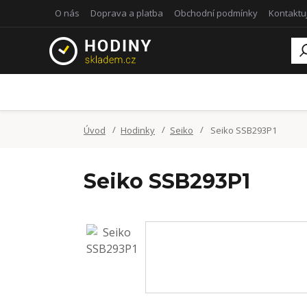
O nás
Doprava a platba
Obchodní podmínky
Kontaktu
Úvod
Hodinky
Seiko
Seiko SSB293P1
Seiko SSB293P1