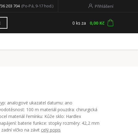
736 203 704
(Po-Pá, 9-17 hod.)
Přihlášení
0
ks
za
0,00 Kč
t
typ: analogové ukazatel datumu: ano
vodotěsnost: 100 m materiál pouzdra: chirurgická
ocel materiál řemínku: Kůže sklo: Hardlex
napájení: baterie funkce: stopky rozměry: 42,2 mm
zadní víčko na závit
celý popis