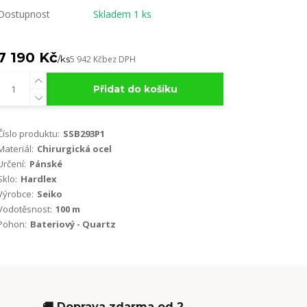
Dostupnost
Skladem 1 ks
7 190 Kč
/
ks
5 942 Kč
bez DPH
Přidat do košíku
Číslo produktu:
SSB293P1
Materiál:
Chirurgická ocel
Určení:
Pánské
Sklo:
Hardlex
Výrobce:
Seiko
Vodotěsnost:
100 m
Pohon:
Bateriový - Quartz
🚚 Doprava zdarma od 2