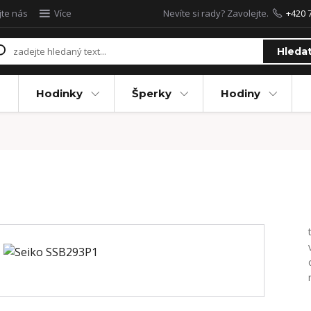
jte nás
Více
Nevíte si rady? Zavolejte.
+420 
Hleda
Hodinky
Šperky
Hodiny