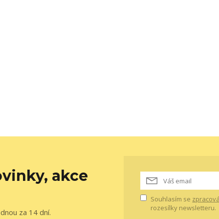
vinky, akce
Souhlasím se
zpracová
rozesílky newsletteru.
ednou za 14 dní.