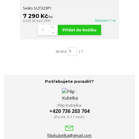
Seiko SUT323P1
7 290 Kč
/
ks
Skladem 1 ks
6 025 Kč
bez DPH
Přidat do košíku
strana
z 1
Potřebujete poradit?
Filip Kubelka
+420 736 203 704
(Po-Pá, 9-17 hod.)
filipkubelka@gmail.com