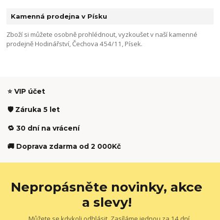
Kamenná prodejna v Písku
Zboží si můžete osobně prohlédnout, vyzkoušet v naší kamenné
prodejně Hodinářství, Čechova 454/11, Písek.
⭐ VIP účet
🛡️ Záruka 5 let
🔁 30 dní na vrácení
🚚 Doprava zdarma od 2 000Kč
Nepropásněte novinky, akce
a slevy!
Můžete se kdykoli odhlásit. Zasíláme jednou za 14 dní.