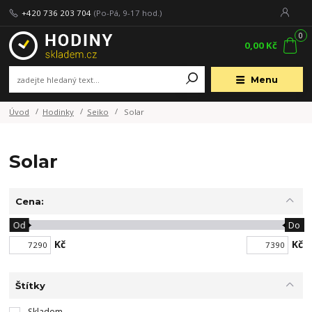
+420 736 203 704
(Po-Pá, 9-17 hod.)
0
0,00 Kč
Menu
Úvod
Hodinky
Seiko
Solar
Solar
Cena:
Od
Do
Kč
Kč
Štítky
Skladem