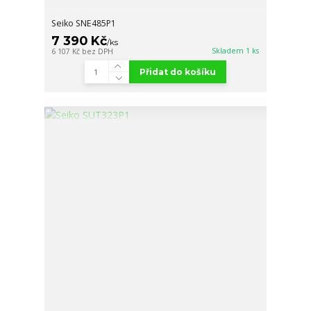
Seiko SNE485P1
7 390 Kč
/
ks
Skladem 1 ks
6 107 Kč
bez DPH
Přidat do košíku