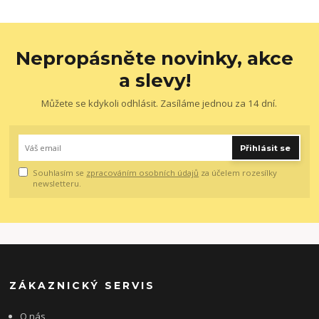
Nepropásněte novinky, akce
a slevy!
Můžete se kdykoli odhlásit. Zasíláme jednou za 14 dní.
Přihlásit se
Souhlasím se
zpracováním osobních údajů
za účelem rozesílky
newsletteru.
ZÁKAZNICKÝ SERVIS
O nás