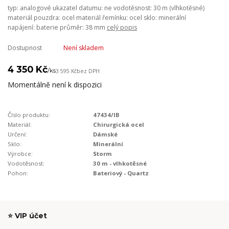
typ: analogové ukazatel datumu: ne vodotěsnost: 30 m (vlhkotěsné)
materiál pouzdra: ocel materiál řemínku: ocel sklo: minerální
napájení: baterie průměr: 38 mm
celý popis
Dostupnost
Není skladem
4 350 Kč
/
ks
3 595 Kč
bez DPH
Momentálně není k dispozici
Číslo produktu:
47434/IB
Materiál:
Chirurgická ocel
Určení:
Dámské
Sklo:
Minerální
Výrobce:
Storm
Vodotěsnost:
30 m - vlhkotěsné
Pohon:
Bateriový - Quartz
⭐ VIP účet