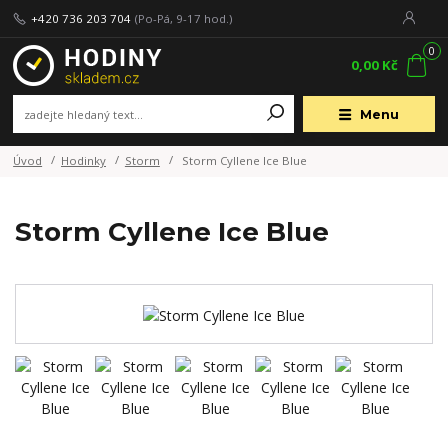
+420 736 203 704
(Po-Pá, 9-17 hod.)
0
0,00 Kč
Menu
Úvod
Hodinky
Storm
Storm Cyllene Ice Blue
Storm Cyllene Ice Blue