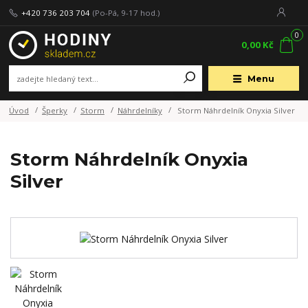
+420 736 203 704
(Po-Pá, 9-17 hod.)
0
0,00 Kč
Menu
Úvod
Šperky
Storm
Náhrdelníky
Storm Náhrdelník Onyxia Silver
Storm Náhrdelník Onyxia
Silver