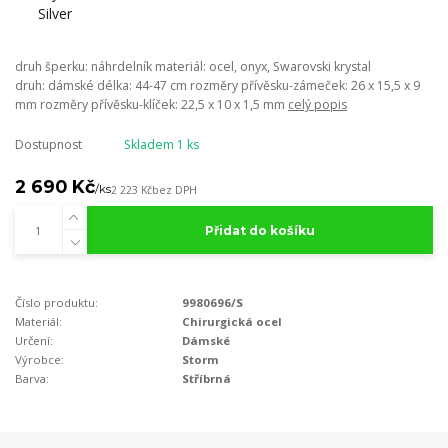
druh šperku: náhrdelník materiál: ocel, onyx, Swarovski krystal
druh: dámské délka: 44-47 cm rozměry přívěsku-zámeček: 26 x 15,5 x 9
mm rozměry přívěsku-klíček: 22,5 x 10 x 1,5 mm
celý popis
Dostupnost
Skladem 1 ks
2 690 Kč
/
ks
2 223 Kč
bez DPH
Přidat do košíku
Číslo produktu:
9980696/S
Materiál:
Chirurgická ocel
Určení:
Dámské
Výrobce:
Storm
Barva:
Stříbrná