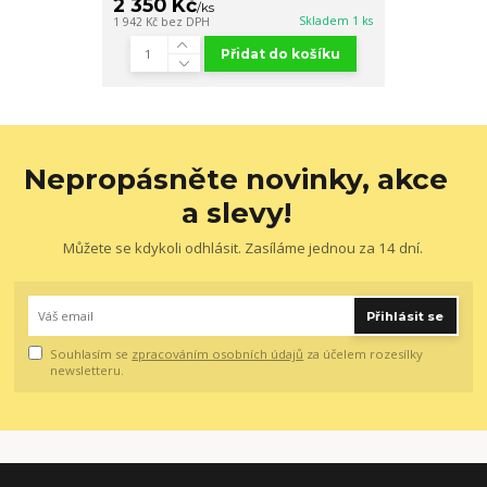
2 350 Kč
/
ks
Skladem 1 ks
1 942 Kč
bez DPH
Přidat do košíku
Nepropásněte novinky, akce
a slevy!
Můžete se kdykoli odhlásit. Zasíláme jednou za 14 dní.
Přihlásit se
Souhlasím se
zpracováním osobních údajů
za účelem rozesílky
newsletteru.