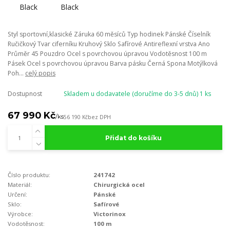
Styl sportovní,klasické Záruka 60 měsíců Typ hodinek Pánské Číselník
Ručičkový Tvar ciferníku Kruhový Sklo Safírové Antireflexní vrstva Ano
Průměr 45 Pouzdro Ocel s povrchovou úpravou Vodotěsnost 100 m
Pásek Ocel s povrchovou úpravou Barva pásku Černá Spona Motýlková
Poh...
celý popis
Dostupnost
Skladem u dodavatele (doručíme do 3-5 dnů) 1 ks
67 990 Kč
/
ks
56 190 Kč
bez DPH
Přidat do košíku
Číslo produktu:
241742
Materiál:
Chirurgická ocel
Určení:
Pánské
Sklo:
Safírové
Výrobce:
Victorinox
Vodotěsnost:
100 m