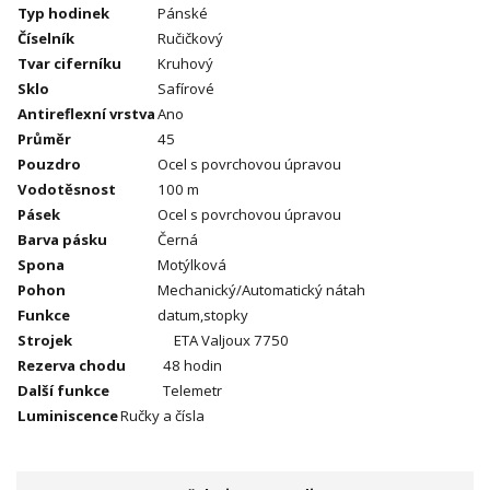
Typ hodinek
Pánské
Číselník
Ručičkový
Tvar ciferníku
Kruhový
Sklo
Safírové
Antireflexní vrstva
Ano
Průměr
45
Pouzdro
Ocel s povrchovou úpravou
Vodotěsnost
100 m
Pásek
Ocel s povrchovou úpravou
Barva pásku
Černá
Spona
Motýlková
Pohon
Mechanický/Automatický nátah
Funkce
datum,stopky
Strojek
ETA Valjoux 7750
Rezerva chodu
48 hodin
Další funkce
Telemetr
Luminiscence
Ručky a čísla