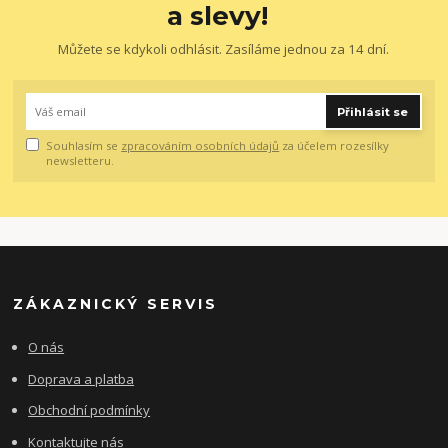
a slevy!
Můžete se kdykoli odhlásit. Zasíláme jednou za 14 dní.
Přihlásit se
Souhlasím se
zpracováním osobních údajů
za účelem rozesílky
newsletteru.
ZÁKAZNICKÝ SERVIS
O nás
Doprava a platba
Obchodní podmínky
Kontaktujte nás