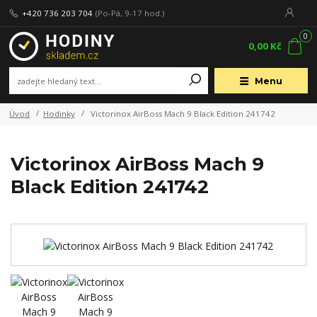
+420 736 203 704
(Po-Pá, 9-17 hod.)
0
0,00 Kč
Menu
Úvod
Hodinky
Victorinox AirBoss Mach 9 Black Edition 241742
Victorinox AirBoss Mach 9
Black Edition 241742