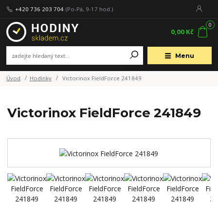
+420 736 203 704
(Po-Pá, 9-17 hod.)
0
0,00 Kč
Menu
Úvod
Hodinky
Victorinox FieldForce 241849
Victorinox FieldForce 241849