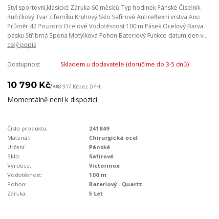
Styl sportovní,klasické Záruka 60 měsíců Typ hodinek Pánské Číselník
Ručičkový Tvar ciferníku Kruhový Sklo Safírové Antireflexní vrstva Ano
Průměr 42 Pouzdro Ocelové Vodotěsnost 100 m Pásek Ocelový Barva
pásku Stříbrná Spona Motýlková Pohon Bateriový Funkce datum,den v...
celý popis
Dostupnost
Skladem u dodavatele (doručíme do 3-5 dnů)
10 790 Kč
/
ks
8 917 Kč
bez DPH
Momentálně není k dispozici
Číslo produktu:
241849
Materiál:
Chirurgická ocel
Určení:
Pánské
Sklo:
Safírové
Výrobce:
Victorinox
Vodotěsnost:
100 m
Pohon:
Bateriový - Quartz
Záruka:
5 Let