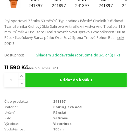
Styl sportovní Záruka 60 měsíců Typ hodinek Pánské Číselník Ručičkový
Tvar ciferníku Kruhový Sklo Safírové Antireflexní vrstva Ano Tloušťka 11,3
mm Průměr 42 Pouzdro Ocel s povrchovou úpravou Vodotěsnost 100 m
Pásek Kaučukový Barva pásku Oranžová Spona Trnová Pohon Bat...
celý
popis
Dostupnost
Skladem u dodavatele (doručíme do 3-5 dnů) 1 ks
11 590 Kč
/
ks
9 579 Kč
bez DPH
Přidat do košíku
Číslo produktu:
241897
Materiál:
Chirurgická ocel
Určení:
Pánské
Sklo:
Safírové
Výrobce:
Victorinox
Vodotěsnost:
100 m