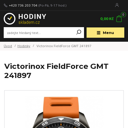
+420 736 203 704
(Po-Pá, 9-17 hod.)
0
0,00 Kč
Menu
Úvod
Hodinky
Victorinox FieldForce GMT 241897
Victorinox FieldForce GMT
241897