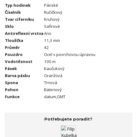
Typ hodinek
Pánské
Číselník
Ručičkový
Tvar ciferníku
Kruhový
Sklo
Safírové
Antireflexní vrstva
Ano
Tloušťka
11,3 mm
Průměr
42
Pouzdro
Ocel s povrchovou úpravou
Vodotěsnost
100 m
Pásek
Kaučukový
Barva pásku
Oranžová
Spona
Trnová
Pohon
Bateriový
Funkce
datum,GMT
Potřebujete poradit?