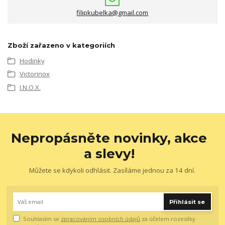
filipkubelka@gmail.com
Zboží zařazeno v kategoriích
Hodinky
Victorinox
I.N.O.X.
Nepropásněte novinky, akce
a slevy!
Můžete se kdykoli odhlásit. Zasíláme jednou za 14 dní.
Přihlásit se
Souhlasím se
zpracováním osobních údajů
za účelem rozesílky