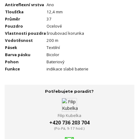
Antireflexní vrstva
Ano
Tloušťka
12,4 mm
Průměr
37
Pouzdro
Ocelové
Vlastnosti pouzdra
šroubovací korunka
Vodotěsnost
200 m
Pásek
Textilní
Barva pásku
Bicolor
Pohon
Bateriový
Funkce
indikace slabé baterie
Potřebujete poradit?
Filip Kubelka
+420 736 203 704
(Po-Pá, 9-17 hod.)