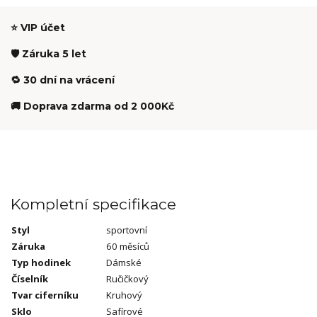
⭐ VIP účet
🛡️ Záruka 5 let
🔁 30 dní na vrácení
🚚 Doprava zdarma od 2 000Kč
Kompletní specifikace
Styl
sportovní
Záruka
60 měsíců
Typ hodinek
Dámské
Číselník
Ručičkový
Tvar ciferníku
Kruhový
Sklo
Safírové