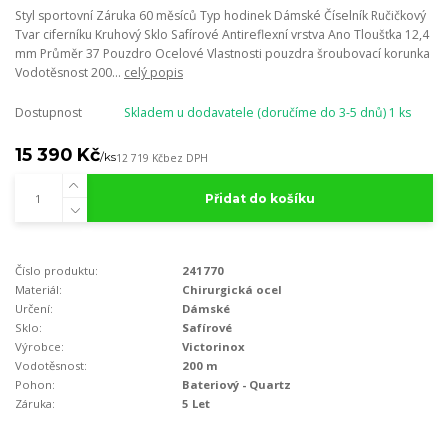
Styl sportovní Záruka 60 měsíců Typ hodinek Dámské Číselník Ručičkový
Tvar ciferníku Kruhový Sklo Safírové Antireflexní vrstva Ano Tloušťka 12,4
mm Průměr 37 Pouzdro Ocelové Vlastnosti pouzdra šroubovací korunka
Vodotěsnost 200...
celý popis
Dostupnost
Skladem u dodavatele (doručíme do 3-5 dnů) 1 ks
15 390 Kč
/
ks
12 719 Kč
bez DPH
Přidat do košíku
Číslo produktu:
241770
Materiál:
Chirurgická ocel
Určení:
Dámské
Sklo:
Safírové
Výrobce:
Victorinox
Vodotěsnost:
200 m
Pohon:
Bateriový - Quartz
Záruka:
5 Let