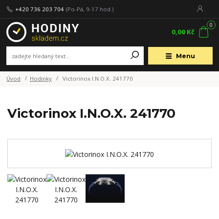
+420 736 203 704
(Po-Pá, 9-17 hod.)
0
0,00 Kč
Menu
Úvod
Hodinky
Victorinox I.N.O.X. 241770
Victorinox I.N.O.X. 241770