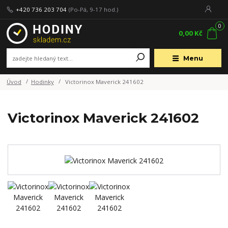
+420 736 203 704
(Po-Pá, 9-17 hod.)
0
0,00 Kč
Menu
Úvod
Hodinky
Victorinox Maverick 241602
Victorinox Maverick 241602