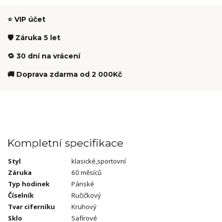
⭐ VIP účet
🛡️ Záruka 5 let
🔁 30 dní na vrácení
🚚 Doprava zdarma od 2 000Kč
Kompletní specifikace
Styl
klasické,sportovní
Záruka
60 měsíců
Typ hodinek
Pánské
Číselník
Ručičkový
Tvar ciferníku
Kruhový
Sklo
Safírové