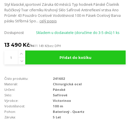
Styl klasické,sportovní Záruka 60 měsíců Typ hodinek Pánské Číselník
Ručičkový Tvar ciferníku Kruhový Sklo Safírové Antireflexní vrstva Ano
Průměr 43 Pouzdro Ocelové Vodotěsnost 100 m Pásek Ocelový Barva
pásku Stříbrná Spo...
celý popis
Dostupnost
Skladem u dodavatele (doručíme do 3-5 dnů) 1 ks
13 490 Kč
/
ks
11 149 Kč
bez DPH
Přidat do košíku
Číslo produktu:
241602
Materiál:
Chirurgická ocel
Určení:
Pánské
Sklo:
Safírové
Výrobce:
Victorinox
Vodotěsnost:
100 m
Pohon:
Bateriový - Quartz
Záruka:
5 Let