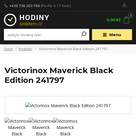
+420 736 203 704
(Po-Pá, 9-17 hod.)
0
0,00 Kč
Menu
Úvod
Hodinky
Victorinox Maverick Black Edition 241797
Victorinox Maverick Black
Edition 241797