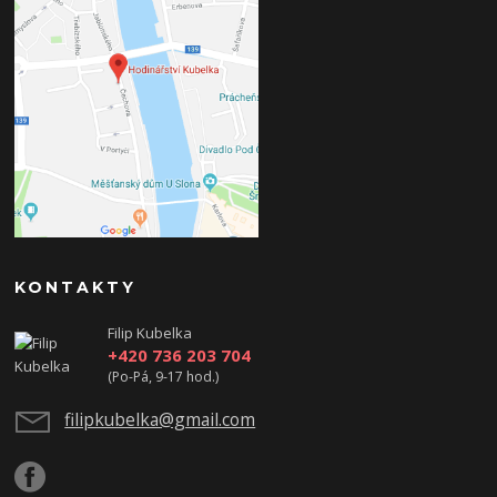
KONTAKTY
Filip Kubelka
+420 736 203 704
(Po-Pá, 9-17 hod.)
filipkubelka@gmail.com