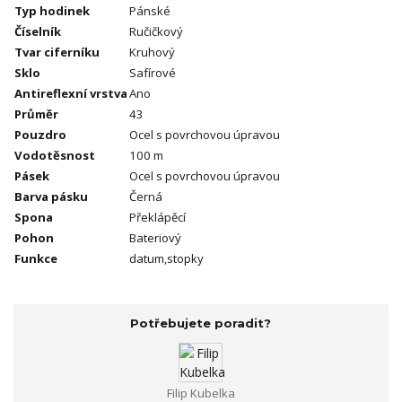
Typ hodinek
Pánské
Číselník
Ručičkový
Tvar ciferníku
Kruhový
Sklo
Safírové
Antireflexní vrstva
Ano
Průměr
43
Pouzdro
Ocel s povrchovou úpravou
Vodotěsnost
100 m
Pásek
Ocel s povrchovou úpravou
Barva pásku
Černá
Spona
Překlápěcí
Pohon
Bateriový
Funkce
datum,stopky
Potřebujete poradit?
Filip Kubelka