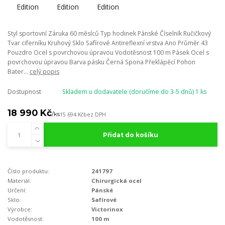
Styl sportovní Záruka 60 měsíců Typ hodinek Pánské Číselník Ručičkový
Tvar ciferníku Kruhový Sklo Safírové Antireflexní vrstva Ano Průměr 43
Pouzdro Ocel s povrchovou úpravou Vodotěsnost 100 m Pásek Ocel s
povrchovou úpravou Barva pásku Černá Spona Překlápěcí Pohon
Bater...
celý popis
Dostupnost
Skladem u dodavatele (doručíme do 3-5 dnů) 1 ks
18 990 Kč
/
ks
15 694 Kč
bez DPH
Přidat do košíku
Číslo produktu:
241797
Materiál:
Chirurgická ocel
Určení:
Pánské
Sklo:
Safírové
Výrobce:
Victorinox
Vodotěsnost:
100 m