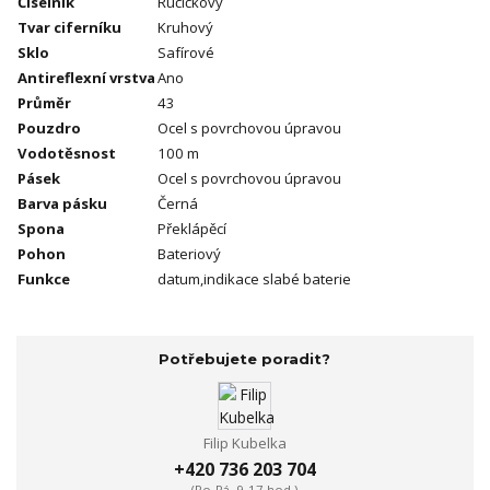
Číselník
Ručičkový
Tvar ciferníku
Kruhový
Sklo
Safírové
Antireflexní vrstva
Ano
Průměr
43
Pouzdro
Ocel s povrchovou úpravou
Vodotěsnost
100 m
Pásek
Ocel s povrchovou úpravou
Barva pásku
Černá
Spona
Překlápěcí
Pohon
Bateriový
Funkce
datum,indikace slabé baterie
Potřebujete poradit?
Filip Kubelka
+420 736 203 704
(Po-Pá, 9-17 hod.)