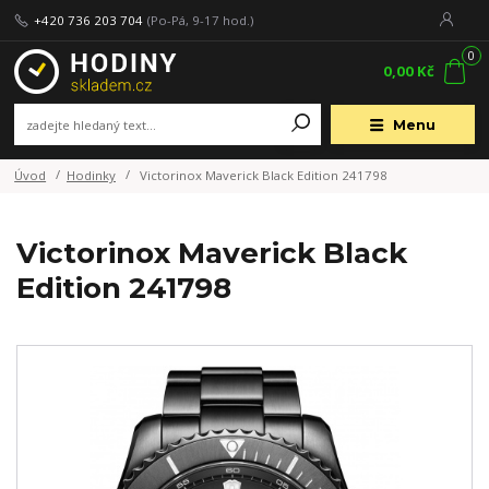
+420 736 203 704
(Po-Pá, 9-17 hod.)
0
0,00 Kč
Menu
Úvod
Hodinky
Victorinox Maverick Black Edition 241798
Victorinox Maverick Black
Edition 241798