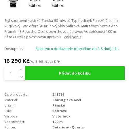
Styl sportovní,klasické Záruka 60 měsíců Typ hodinek Pánské Číselník
Ručičkový Tvar ciferníku Kruhový Sklo Safírové Antireflexní vrstva Ano
Průměr 43 Pouzdro Ocel s povrchovou úpravou Vodotěsnost 100 m
Pásek Ocel s povrchovou úpravou...
celý popis
Dostupnost
Skladem u dodavatele (doručíme do 3-5 dnů) 1 ks
16 290 Kč
/
ks
13 463 Kč
bez DPH
Přidat do košíku
Číslo produktu:
241798
Materiál:
Chirurgická ocel
Určení:
Pánské
Sklo:
Safírové
Výrobce:
Victorinox
Vodotěsnost:
100 m
Pohon:
Bateriový - Quartz