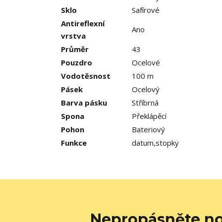
Sklo
Safírové
Antireflexní
Ano
vrstva
Průměr
43
Pouzdro
Ocelové
Vodotěsnost
100 m
Pásek
Ocelový
Barva pásku
Stříbrná
Spona
Překlápěcí
Pohon
Bateriový
Funkce
datum,stopky
Nepropásněte no