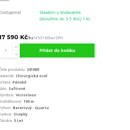
Dostupnost
Skladem u dodavatele
(doručíme do 3-5 dnů) 1 ks
17 590 Kč
/
ks
14 537 Kč
bez DPH
Přidat do košíku
Číslo produktu:
241689
Materiál:
Chirurgická ocel
Určení:
Pánské
Sklo:
Safírové
Výrobce:
Victorinox
Vodotěsnost:
100 m
Pohon:
Bateriový - Quartz
Funkce:
Stopky
Záruka:
5 Let