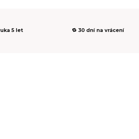
ruka 5 let
🔁 30 dní na vrácení