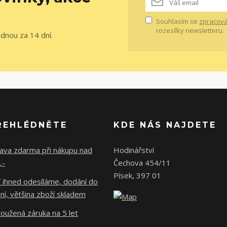
Souhlasím se
zpracová
rozesílky newsletteru.
ednou za 14 dní.
ŘEHLÉDNĚTE
KDE NÁS NAJDETE
ava zdarma při nákupu nad
Hodinářství
,-
Čechova 454/11
Písek, 397 01
 ihned odesíláme, dodání do
ní, většina zboží skladem
oužená záruka na 5 let