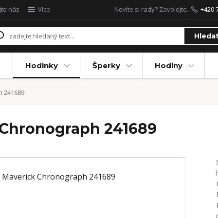
jte nás
Více
Nevíte si rady? Zavolejte.
+420 
Hleda
Hodinky
Šperky
Hodiny
h 241689
 Chronograph 241689