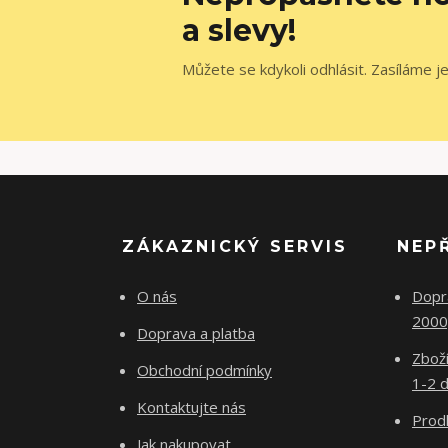
a slevy!
Můžete se kdykoli odhlásit. Zasíláme j
ZÁKAZNICKÝ SERVIS
NEP
O nás
Dopr
2000
Doprava a platba
Zboží
Obchodní podmínky
1-2 d
Kontaktujte nás
Prodl
Jak nakupovat