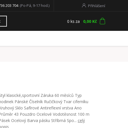
736 203 704
(Po-Pá, 9-17 hod.)
Přihlášení
0
ks
za
0,00 Kč
t
Styl klasické,sportovní Záruka 60 měsíců Typ
hodinek Pánské Číselník Ručičkový Tvar ciferníku
Kruhový Sklo Safírové Antireflexní vrstva Ano
Průměr 43 Pouzdro Ocelové Vodotěsnost 100 m
Pásek Ocelový Barva pásku Stříbrná Spo...
celý
popis