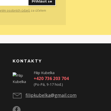
Přihlásit se
ním osobních údajů
za účelem
KONTAKTY
Filip Kubelka
+420 736 203 704
(Po-Pá, 9-17 hod.)
filipkubelka@gmail.com