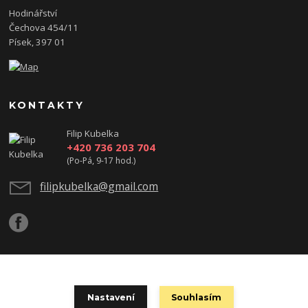
Hodinářství
Čechova 454/11
Písek, 397 01
KONTAKTY
Filip Kubelka
+420 736 203 704
(Po-Pá, 9-17 hod.)
filipkubelka@gmail.com
Podle zákona o evidenci tržeb je prodávající povinen vystavit kupujícímu
Nastavení
Souhlasím
účtenku. Zároveň je povinen zaevidovat přijatou tržbu u správce daně online;