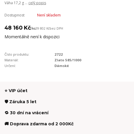
Váha 17,2 g ...
celý popis
Dostupnost
Není skladem
48 160 Kč
/
ks
39 802 Kč
bez DPH
Momentálně není k dispozici
Číslo produktu:
2722
Materiál:
Zlato 585/1000
Určení:
Dámské
⭐ VIP účet
🛡️ Záruka 5 let
🔁 30 dní na vrácení
🚚 Doprava zdarma od 2 000Kč