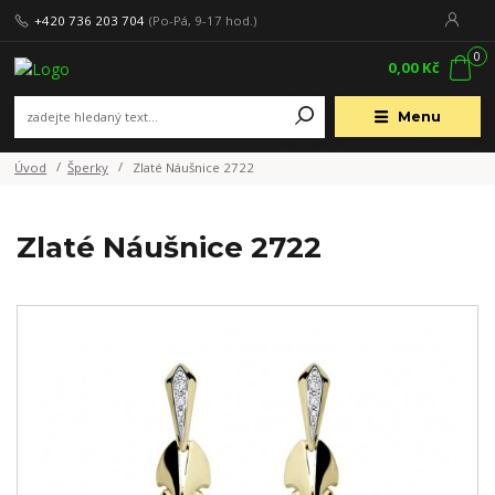
+420 736 203 704
(Po-Pá, 9-17 hod.)
0
0,00 Kč
Menu
Úvod
Šperky
Zlaté Náušnice 2722
Zlaté Náušnice 2722