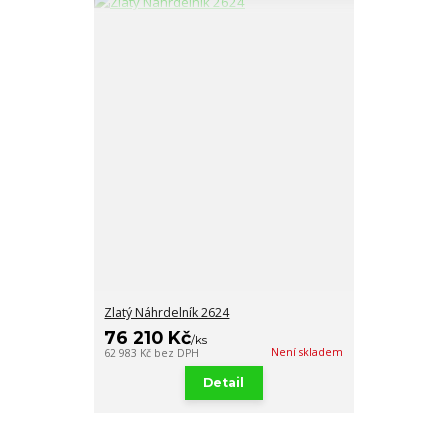
Zlatý Náhrdelník 2624
76 210 Kč
/
ks
Není skladem
62 983 Kč
bez DPH
Detail