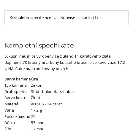
Kompletní specifikace
Související zboží
1
Kompletní specifikace
Luxusní náušnice vyrobeny ze žlutého 14 karátového zlata
doplněné 70 krásnými zirkony kulatého brusu, o celkové váze 17,2
g. Náušnice mají rhodiovaný povrch.
Barva kamene
Čirá
Typ kamene
Zirkon
Druh šperku
Stud - balonek - šroubek
Barva kovu
Žlutá
Materiál
AU 585 - 14 carat
Váha
17,2 g
Počet kamenů
70
Délka
55 mm
Šíře
17 mm