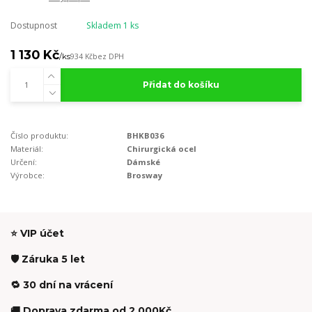
Dostupnost
Skladem 1 ks
1 130 Kč
/
ks
934 Kč
bez DPH
Přidat do košíku
Číslo produktu:
BHKB036
Materiál:
Chirurgická ocel
Určení:
Dámské
Výrobce:
Brosway
⭐ VIP účet
🛡️ Záruka 5 let
🔁 30 dní na vrácení
🚚 Doprava zdarma od 2 000Kč