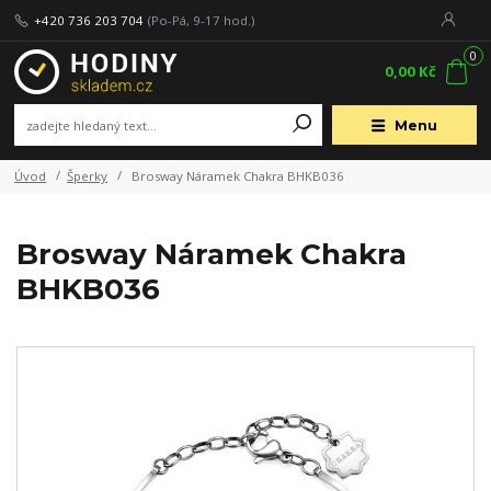
+420 736 203 704
(Po-Pá, 9-17 hod.)
0
0,00 Kč
Menu
Úvod
Šperky
Brosway Náramek Chakra BHKB036
Brosway Náramek Chakra
BHKB036