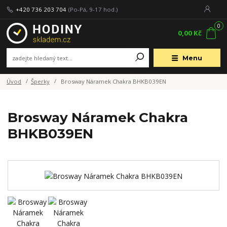
+420 736 203 704
(Po-Pá, 9-17 hod.)
0
0,00 Kč
Menu
Úvod
Šperky
Brosway Náramek Chakra BHKB039EN
Brosway Náramek Chakra
BHKB039EN