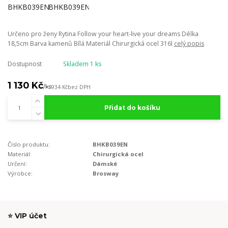
Určeno pro ženy Rytina Follow your heart-live your dreams Délka
18,5cm Barva kamenů Bílá Materiál Chirurgická ocel 316l
celý popis
Dostupnost
Skladem 1 ks
1 130 Kč
/
ks
934 Kč
bez DPH
Přidat do košíku
Číslo produktu:
BHKB039EN
Materiál:
Chirurgická ocel
Určení:
Dámské
Výrobce:
Brosway
⭐ VIP účet