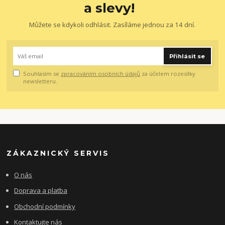
a slevy!
Můžete se kdykoli odhlásit. Zasíláme jednou za 14 dní.
Přihlásit se
Souhlasím se
zpracováním osobních údajů
za účelem rozesílky
newsletteru.
ZÁKAZNICKÝ SERVIS
O nás
Doprava a platba
Obchodní podmínky
Kontaktujte nás