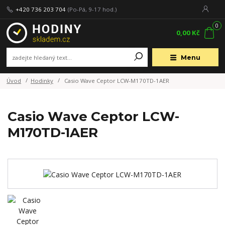
+420 736 203 704
(Po-Pá, 9-17 hod.)
0
0,00 Kč
Menu
Úvod
Hodinky
Casio Wave Ceptor LCW-M170TD-1AER
Casio Wave Ceptor LCW-
M170TD-1AER