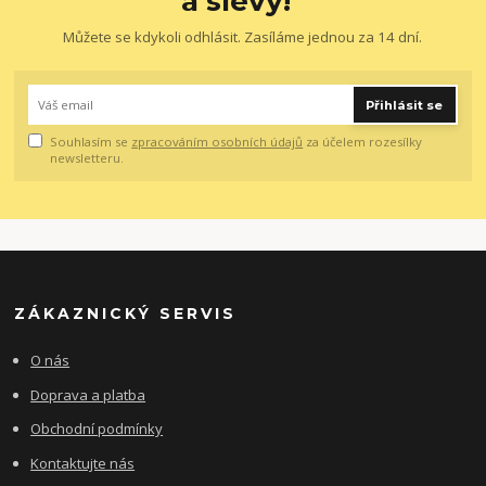
a slevy!
Můžete se kdykoli odhlásit. Zasíláme jednou za 14 dní.
Přihlásit se
Souhlasím se
zpracováním osobních údajů
za účelem rozesílky
newsletteru.
ZÁKAZNICKÝ SERVIS
O nás
Doprava a platba
Obchodní podmínky
Kontaktujte nás