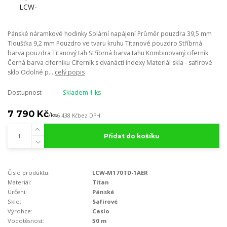
Pánské náramkové hodinky Solární napájení Průměr pouzdra 39,5 mm
Tloušťka 9,2 mm Pouzdro ve tvaru kruhu Titanové pouzdro Stříbrná
barva pouzdra Titanový tah Stříbrná barva tahu Kombinovaný ciferník
Černá barva ciferníku Ciferník s dvanácti indexy Materiál skla - safírové
sklo Odolné p...
celý popis
Dostupnost
Skladem 1 ks
7 790 Kč
/
ks
6 438 Kč
bez DPH
Přidat do košíku
Číslo produktu:
LCW-M170TD-1AER
Materiál:
Titan
Určení:
Pánské
Sklo:
Safírové
Výrobce:
Casio
Vodotěsnost:
50 m