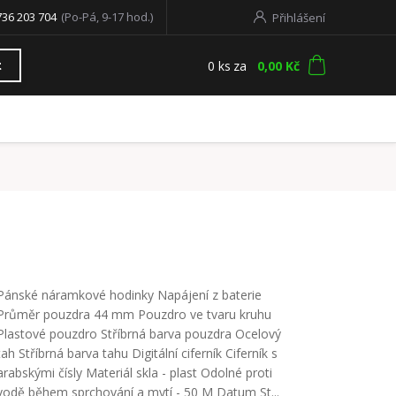
736 203 704
(Po-Pá, 9-17 hod.)
Přihlášení
0
ks
za
0,00 Kč
t
Pánské náramkové hodinky Napájení z baterie
Průměr pouzdra 44 mm Pouzdro ve tvaru kruhu
Plastové pouzdro Stříbrná barva pouzdra Ocelový
tah Stříbrná barva tahu Digitální ciferník Ciferník s
arabskými čísly Materiál skla - plast Odolné proti
vodě během sprchování a mytí - 50 M Datum St...