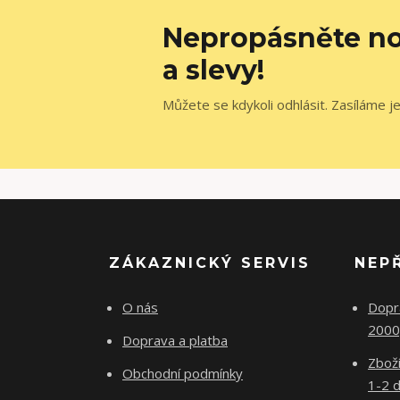
Nepropásněte no
a slevy!
Můžete se kdykoli odhlásit. Zasíláme j
ZÁKAZNICKÝ SERVIS
NEP
O nás
Dopr
2000
Doprava a platba
Zboží
Obchodní podmínky
1-2 d