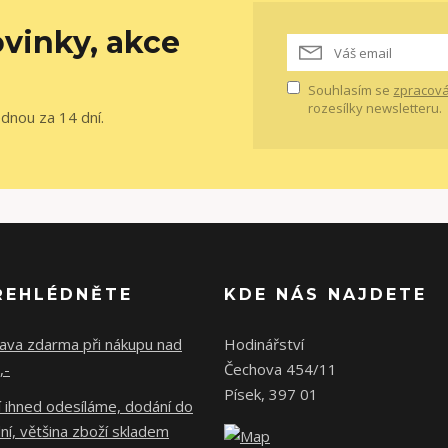
vinky, akce
Souhlasím se
zpracová
rozesílky newsletteru.
ednou za 14 dní.
ŘEHLÉDNĚTE
KDE NÁS NAJDETE
ava zdarma při nákupu nad
Hodinářství
,-
Čechova 454/11
Písek, 397 01
 ihned odesíláme, dodání do
ní, většina zboží skladem