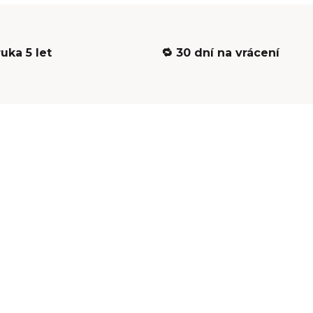
ruka 5 let
🔁 30 dní na vrácení