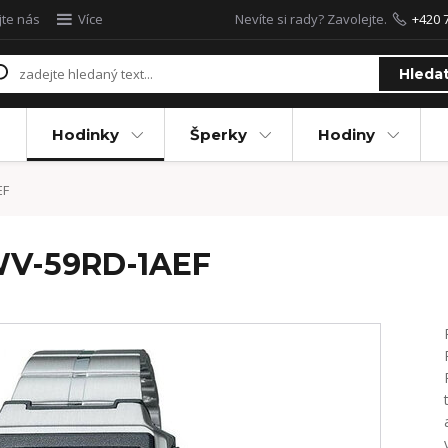
jte nás
Více
Nevíte si rady? Zavolejte.
+420 
Hleda
Hodinky
Šperky
Hodiny
EF
WV-59RD-1AEF