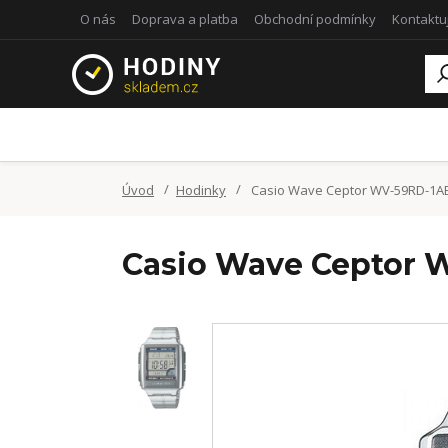
O nás
Doprava a platba
Obchodní podmínky
Kontaktu
Úvod
Hodinky
Casio Wave Ceptor WV-59RD-1A
Casio Wave Ceptor 