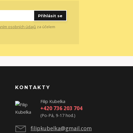
Přihlásit se
ním osobních údajů
za účelem
KONTAKTY
Filip Kubelka
+420 736 203 704
(Po-Pá, 9-17 hod.)
filipkubelka@gmail.com