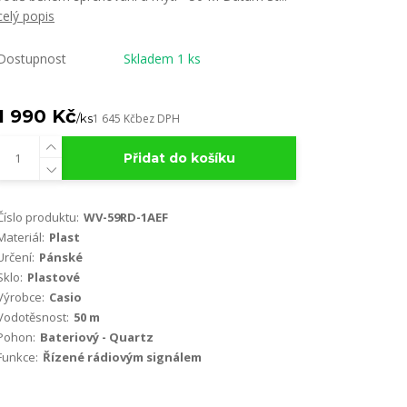
celý popis
Dostupnost
Skladem 1 ks
1 990 Kč
/
ks
1 645 Kč
bez DPH
Přidat do košíku
Číslo produktu:
WV-59RD-1AEF
Materiál:
Plast
Určení:
Pánské
Sklo:
Plastové
Výrobce:
Casio
Vodotěsnost:
50 m
Pohon:
Bateriový - Quartz
Funkce:
Řízené rádiovým signálem