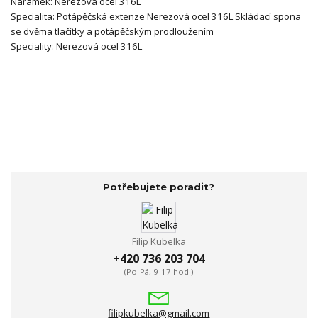
Náramek:
Nerezová ocel 316L
Specialita:
Potápěčská extenze
Nerezová ocel 316L
Skládací spona
se dvěma tlačítky a potápěčským prodloužením
Speciality:
Nerezová ocel 316L
Potřebujete poradit?
Filip Kubelka
+420 736 203 704
(Po-Pá, 9-17 hod.)
filipkubelka@gmail.com