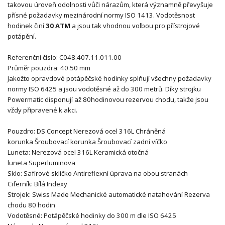
takovou úroveň odolnosti vůči nárazům, která významně převyšuje
přísné požadavky mezinárodní normy ISO 1413. Vodotěsnost
hodinek činí
30 ATM
a jsou tak vhodnou volbou pro přístrojové
potápění.
Referenční číslo:
C048.407.11.011.00
Průměr pouzdra:
40.50 mm
Jakožto opravdové potápěčské hodinky splňují všechny požadavky
normy ISO 6425 a jsou vodotěsné až do 300 metrů. Díky strojku
Powermatic disponují až 80hodinovou rezervou chodu, takže jsou
vždy připravené k akci.
Pouzdro:
DS Concept
Nerezová ocel 316L
Chráněná
korunka
Šroubovací korunka
Šroubovací zadní víčko
Luneta:
Nerezová ocel 316L
K
eramická
o
točná
luneta
Superluminova
Sklo:
Safírové sklíčko
Antireflexní úprava na obou stranách
Ciferník: Bílá
Indexy
Strojek:
Swiss Made
Mechanické automatické natahování
Rezerva
chodu 80 hodin
Vodotěsné:
Potápěčské hodinky do 300 m dle ISO 6425