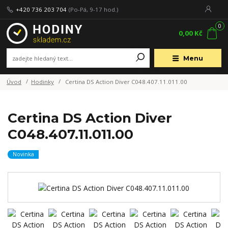
+420 736 203 704
(Po-Pá, 9-17 hod.)
0
0,00 Kč
Menu
Úvod
Hodinky
Certina DS Action Diver C048.407.11.011.00
Certina DS Action Diver
C048.407.11.011.00
Novinka