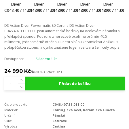
DS Action Diver Powermatic 80 Certina DS Action Diver
C048.407.11.011.00 jsou automatické hodinky na ocelovém náramku s
překlápěcí sponou. Pouzdro z nerezové oceli má průměr 40,5
milimetru, jednosměrně otočnou lunetu s bílou keramickou vložkou s
potápěčskou stupnicí a dýnko značené logem ve tvaru že...
celý popis
Dostupnost
Skladem 1 ks
24 990 Kč
/
ks
20 653 Kč
bez DPH
Přidat do košíku
Číslo produktu:
C048.407.11.011.00
Materiál:
Chirurgická ocel, Keramická Luneta
Určení:
Pánské
Sklo:
Safírové
Výrobce:
Certina